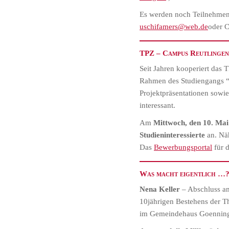
Es werden noch Teilnehmend
uschifamers@web.de
oder 
TPZ – Campus Reutlingen
Seit Jahren kooperiert das
Rahmen des Studiengangs “S
Projektpräsentationen sowie
interessant.
Am
Mittwoch, den 10. Mai
Studieninteressierte
an. Nä
Das
Bewerbungsportal
für d
Was macht eigentlich …
Nena Keller
– Abschluss am
10jährigen Bestehens der 
im Gemeindehaus Goenningen.