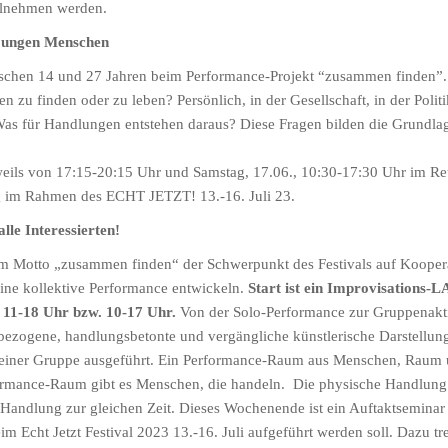
eilnehmen werden.
jungen Menschen
schen 14 und 27 Jahren beim Performance-Projekt “zusammen finden”.
zu finden oder zu leben? Persönlich, in der Gesellschaft, in der Politi
as für Handlungen entstehen daraus? Diese Fragen bilden die Grundlag
weils von 17:15-20:15 Uhr und Samstag, 17.06., 10:30-17:30 Uhr im Reu
g im Rahmen des ECHT JETZT! 13.-16. Juli 23.
le Interessierten!
dem Motto „zusammen finden“ der Schwerpunkt des Festivals auf Kooper
eine kollektive Performance entwickeln.
Start ist ein Improvisations
 11-18 Uhr bzw. 10-17 Uhr.
Von der Solo-Performance zur Gruppenakt
nsbezogene, handlungsbetonte und vergängliche künstlerische Darstellu
 einer Gruppe ausgeführt. Ein Performance-Raum aus Menschen, Raum u
ormance-Raum gibt es Menschen, die handeln. Die physische Handlung i
e Handlung zur gleichen Zeit. Dieses Wochenende ist ein Auftaktseminar 
 Echt Jetzt Festival 2023 13.-16. Juli aufgeführt werden soll. Dazu tre