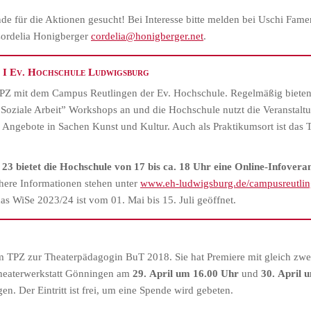
e für die Aktionen gesucht! Bei Interesse bitte melden bei Uschi Fame
Cordelia Honigberger
cordelia@honigberger.net
.
 I Ev. Hochschule Ludwigsburg
 TPZ mit dem Campus Reutlingen der Ev. Hochschule. Regelmäßig biete
oziale Arbeit” Workshops an und die Hochschule nutzt die Veranstalt
 Angebote in Sachen Kunst und Kultur. Auch als Praktikumsort ist das 
 23
bietet die Hochschule
von
17 bis ca. 18 Uhr
eine
Online-Infoveran
here Informationen stehen unter
www.eh-ludwigsburg.de/campusreutli
as WiSe 2023/24 ist vom 01. Mai bis 15. Juli geöffnet.
?
 TPZ zur Theaterpädagogin BuT 2018. Sie hat Premiere mit gleich zwei
Theaterwerkstatt Gönningen am
29. April um 16.00 Uhr
und
30. April 
 Der Eintritt ist frei, um eine Spende wird gebeten.