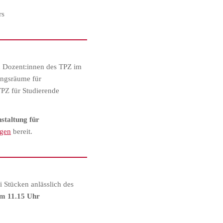
rs
n Dozent:innen des TPZ im
ungsräume für
TPZ für Studierende
staltung
für
ngen
bereit.
 Stücken anlässlich des
um 11.15 Uhr