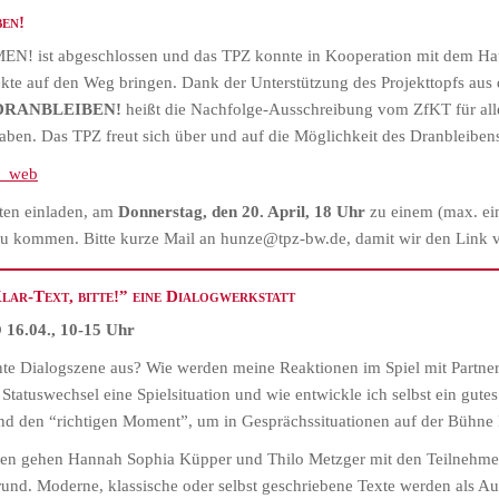
en!
 ist abgeschlossen und das TPZ konnte in Kooperation mit dem Hau
ekte auf den Weg bringen. Dank der Unterstützung des Projekttopfs aus
DRANBLEIBEN!
heißt die Nachfolge-Ausschreibung vom ZfKT für 
aben. Das TPZ freut sich über und auf die Möglichkeit des Dranbleiben
2_web
rten einladen, am
Donnerstag, den 20. April, 18 Uhr
zu einem (max. ei
u kommen. Bitte kurze Mail an hunze@tpz-bw.de, damit wir den Link 
-Text, bitte!” eine Dialogwerkstatt
 16.04., 10-15 Uhr
ante Dialogszene aus? Wie werden meine Reaktionen im Spiel mit Partne
Statuswechsel eine Spielsituation und wie entwickle ich selbst ein gutes
 den “richtigen Moment”, um in Gesprächssituationen auf der Bühne 
en gehen Hannah Sophia Küpper und Thilo Metzger mit den Teilnehmer
rund. Moderne, klassische oder selbst geschriebene Texte werden als 