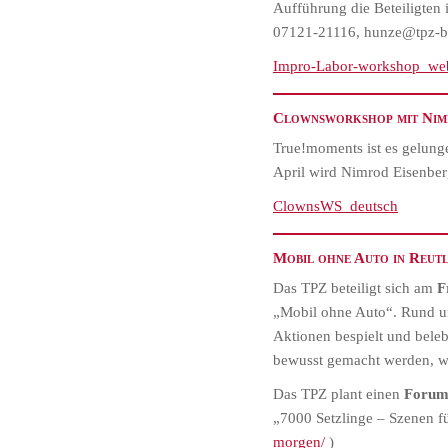
Aufführung die Beteiligte
07121-21116, hunze@tpz-b
Impro-Labor-workshop_we
Clownsworkshop mit Nim
True!moments ist es gelung
April wird Nimrod Eisenber
ClownsWS_deutsch
Mobil ohne Auto in Reut
Das TPZ beteiligt sich am
F
„Mobil ohne Auto“. Rund um 
Aktionen bespielt und beleb
bewusst gemacht werden, wie
Das TPZ plant einen
Forumt
„7000 Setzlinge – Szenen f
morgen/
)