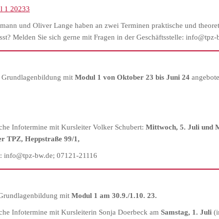
l 1 20233
fmann und Oliver Lange haben an zwei Terminen praktische und theoreti
st? Melden Sie sich gerne mit Fragen in der Geschäftsstelle: info@tpz
e Grundlagenbildung mit
Modul 1 von Oktober 23 bis Juni 24
angebote
he Infotermine mit Kursleiter Volker Schubert:
Mittwoch, 5. Juli und 
er TPZ, Heppstraße 99/1,
g: info@tpz-bw.de; 07121-21116
ue Grundlagenbildung mit
Modul 1 am 30.9./1.10. 23.
che Infotermine mit Kursleiterin Sonja Doerbeck am
Samstag, 1. Juli
(