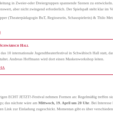
nleitung in Zweier-oder Dreiergruppen spannende Szenen zu entwickeln.
swert, aber nicht zwingend erforderlich. Der Spielspaß steht klar im 
per (Theaterpädagogin BuT, Regisseurin, Schauspielerin) & Thilo Metz
3
 Schwäbisch Hall
 das 10 internationale Jugendtheaterfestival in Schwäbisch Hall statt, d
staltet. Andreas Hoffmann wird dort einen Maskenworkshop leiten.
SHA
igen ECHT JETZT!-Festival nehmen Formen an: Regelmäßig treffen sich
gs; das nächste wäre am
Mittwoch, 19. April um 20 Uhr
. Bei Interess
n Link zur Einladung zugeschickt. Momentan gibt es über verschiede