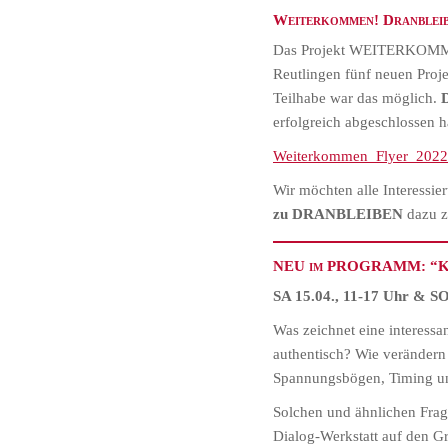
Weiterkommen! Dranbleib
Das Projekt WEITERKOMMEN!
Reutlingen fünf neuen Proj
Teilhabe war das möglich.
erfolgreich abgeschlossen h
Weiterkommen_Flyer_202
Wir möchten alle Interessie
zu DRANBLEIBEN
dazu z
NEU im PROGRAMM: “Klar
SA
15.04., 11-17 Uhr & SO
Was zeichnet eine interess
authentisch? Wie verändern 
Spannungsbögen, Timing und
Solchen und ähnlichen Frag
Dialog-Werkstatt auf den G