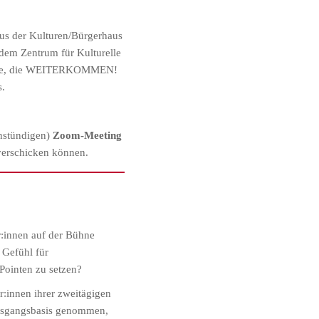
s der Kulturen/Bürgerhaus
 dem Zentrum für Kulturelle
alle, die WEITERKOMMEN!
s.
nstündigen)
Zoom-Meeting
verschicken können.
r:innen auf der Bühne
 Gefühl für
Pointen zu setzen?
:innen ihrer zweitägigen
Ausgangsbasis genommen,