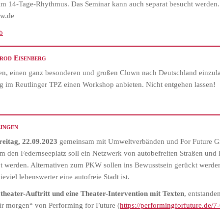
n im 14-Tage-Rhythmus. Das Seminar kann auch separat besucht werde
w.de
b
rod Eisenberg
en, einen ganz besonderen und großen Clown nach Deutschland einzula
g im Reutlinger TPZ einen Workshop anbieten. Nicht entgehen lassen!
lingen
reitag, 22.09.2023
gemeinsam mit Umweltverbänden und For Future G
den Federnseeplatz soll ein Netzwerk von autobefreiten Straßen und Pl
t werden. Alternativen zum PKW sollen ins Bewusstsein gerückt werden,
viel lebenswerter eine autofreie Stadt ist.
heater-Auftritt und eine Theater-Intervention mit Texten
, entstande
ür morgen“ von Performing for Future (
https://performingforfuture.de/7