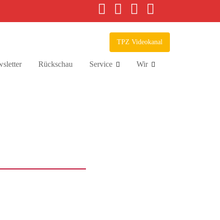
TPZ Videokanal
sletter
Rückschau
Service
Wir