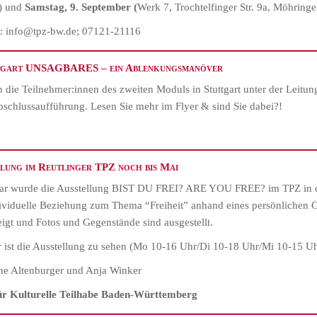
h) und
Samstag, 9.
September (
Werk 7, Trochtelfinger Str. 9a, Möhringe
g: info@tpz-bw.de; 07121-21116
ttgart UNSAGBARES – ein Ablenkungsmanöver
n die Teilnehmer:innen des zweiten Moduls in Stuttgart unter der Leit
schlussaufführung. Lesen Sie mehr im Flyer & sind Sie dabei?!
lung im Reutlinger TPZ noch bis Mai
ar wurde die Ausstellung BIST DU FREI? ARE YOU FREE? im TPZ in de
ividuelle Beziehung zum Thema “Freiheit” anhand eines persönlichen G
igt und Fotos und Gegenstände sind ausgestellt.
 ist die Ausstellung zu sehen (Mo 10-16 Uhr/Di 10-18 Uhr/Mi 10-15 U
ine Altenburger und Anja Winker
r Kulturelle Teilhabe Baden-Württemberg