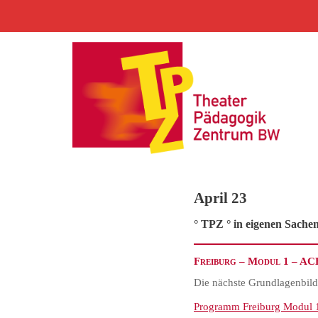
S
k
i
p
t
o
c
o
n
t
e
April 23
n
t
° TPZ ° in eigenen Sache
Freiburg – Modul 1 – AC
Die nächste Grundlagenbild
Programm Freiburg Modul 