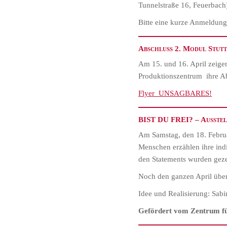
Tunnelstraße 16, Feuerbac
Bitte eine kurze Anmeldun
Abschluss 2. Modul Stu
Am 15. und 16. April zeige
Produktionszentrum ihre Ab
Flyer_UNSAGBARES!
BIST DU FREI? – Ausstel
Am Samstag, den 18. Febru
Menschen erzählen ihre ind
den Statements wurden geze
Noch den ganzen April über
Idee und Realisierung: Sab
Gefördert vom Zentrum fü