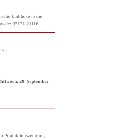
sche Einblicke in die
-bw.de; 07121-21116
n.
Mittwoch, 20. September
im Produktionszentrum,