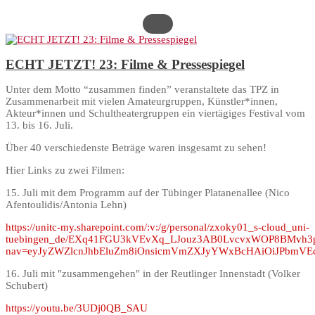
ECHT JETZT! 23: Filme & Pressespiegel
Unter dem Motto “zusammen finden” veranstaltete das TPZ in
Zusammenarbeit mit vielen Amateurgruppen, Künstler*innen,
Akteur*innen und Schultheatergruppen ein viertägiges Festival vom
13. bis 16. Juli.
Über 40 verschiedenste Beträge waren insgesamt zu sehen!
Hier Links zu zwei Filmen:
15. Juli mit dem Programm auf der Tübinger Platanenallee (Nico
Afentoulidis/Antonia Lehn)
https://unitc-my.sharepoint.com/:v:/g/personal/zxoky01_s-cloud_uni-
tuebingen_de/EXq41FGU3kVEvXq_LJouz3AB0LvcvxWOP8BMvh3
nav=eyJyZWZlcnJhbEluZm8iOnsicmVmZXJyYWxBcHAiOiJPbmVEc
16. Juli mit "zusammengehen" in der Reutlinger Innenstadt (Volker
Schubert)
https://youtu.be/3UDj0QB_SAU