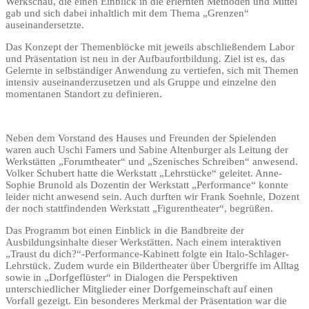
Werkschau, die einen Einblick in die erlernten Methoden und Mittel
gab und sich dabei inhaltlich mit dem Thema „Grenzen“
auseinandersetzte.
Das Konzept der Themenblöcke mit jeweils abschließendem Labor
und Präsentation ist neu in der Aufbaufortbildung. Ziel ist es, das
Gelernte in selbständiger Anwendung zu vertiefen, sich mit Themen
intensiv auseinanderzusetzen und als Gruppe und einzelne den
momentanen Standort zu definieren.
Neben dem Vorstand des Hauses und Freunden der Spielenden
waren auch Uschi Famers und Sabine Altenburger als Leitung der
Werkstätten „Forumtheater“ und „Szenisches Schreiben“ anwesend.
Volker Schubert hatte die Werkstatt „Lehrstücke“ geleitet. Anne-
Sophie Brunold als Dozentin der Werkstatt „Performance“ konnte
leider nicht anwesend sein. Auch durften wir Frank Soehnle, Dozent
der noch stattfindenden Werkstatt „Figurentheater“, begrüßen.
Das Programm bot einen Einblick in die Bandbreite der
Ausbildungsinhalte dieser Werkstätten. Nach einem interaktiven
„Traust du dich?“-Performance-Kabinett folgte ein Italo-Schlager-
Lehrstück. Zudem wurde ein Bildertheater über Übergriffe im Alltag
sowie in „Dorfgeflüster“ in Dialogen die Perspektiven
unterschiedlicher Mitglieder einer Dorfgemeinschaft auf einen
Vorfall gezeigt. Ein besonderes Merkmal der Präsentation war die