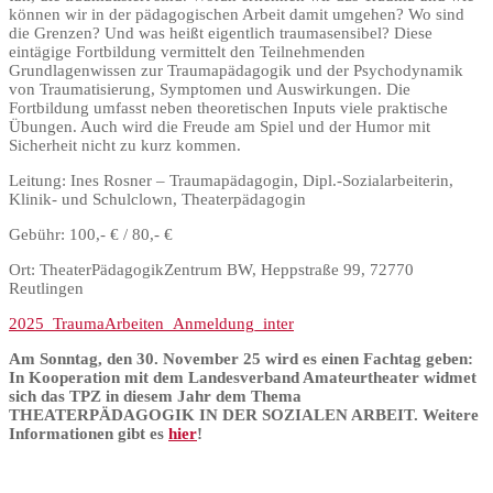
können wir in der pädagogischen Arbeit damit umgehen? Wo sind
die Grenzen? Und was heißt eigentlich traumasensibel? Diese
eintägige Fortbildung vermittelt den Teilnehmenden
Grundlagenwissen zur Traumapädagogik und der Psychodynamik
von Traumatisierung, Symptomen und Auswirkungen. Die
Fortbildung umfasst neben theoretischen Inputs viele praktische
Übungen. Auch wird die Freude am Spiel und der Humor mit
Sicherheit nicht zu kurz kommen.
Leitung: Ines Rosner – Traumapädagogin, Dipl.-Sozialarbeiterin,
Klinik- und Schulclown, Theaterpädagogin
Gebühr: 100,- € / 80,- €
Ort: TheaterPädagogikZentrum BW, Heppstraße 99, 72770
Reutlingen
2025_TraumaArbeiten_Anmeldung_inter
Am Sonntag, den
30. November 25
wird es einen Fachtag geben:
In Kooperation mit dem Landesverband Amateurtheater widmet
sich das TPZ in diesem Jahr dem Thema
THEATERPÄDAGOGIK IN DER SOZIALEN ARBEIT. Weitere
Informationen gibt es
hier
!