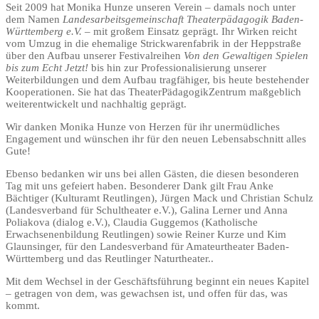
Seit 2009 hat Monika Hunze unseren Verein – damals noch unter
dem Namen
Landesarbeitsgemeinschaft Theaterpädagogik Baden-
Württemberg e.V.
– mit großem Einsatz geprägt. Ihr Wirken reicht
vom Umzug in die ehemalige Strickwarenfabrik in der Heppstraße
über den Aufbau unserer Festivalreihen
Von den Gewaltigen Spielen
bis zum Echt Jetzt!
bis hin zur Professionalisierung unserer
Weiterbildungen und dem Aufbau tragfähiger, bis heute bestehender
Kooperationen. Sie hat das TheaterPädagogikZentrum maßgeblich
weiterentwickelt und nachhaltig geprägt.
Wir danken Monika Hunze von Herzen für ihr unermüdliches
Engagement und wünschen ihr für den neuen Lebensabschnitt alles
Gute!
Ebenso bedanken wir uns bei allen Gästen, die diesen besonderen
Tag mit uns gefeiert haben. Besonderer Dank gilt Frau Anke
Bächtiger (Kulturamt Reutlingen), Jürgen Mack und Christian Schulz
(Landesverband für Schultheater e.V.), Galina Lerner und Anna
Poliakova (dialog e.V.), Claudia Guggemos (Katholische
Erwachsenenbildung Reutlingen) sowie Reiner Kurze und Kim
Glaunsinger, für den Landesverband für Amateurtheater Baden-
Württemberg und das Reutlinger Naturtheater..
Mit dem Wechsel in der Geschäftsführung beginnt ein neues Kapitel
– getragen von dem, was gewachsen ist, und offen für das, was
kommt.