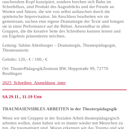
rauchendem Kopf konzipiert, sondern brechen sich Bahn im
Schreibfluss, sind Produkt des Augenblicks und der Freude an
Worten und Sätzen, die wie von selbst auftauchen durch die
spielerische Improvisation. Im Anschluss bearbeiten wir sie
gemeinsam, suchen eine eigene Dramaturgie der Texte und bringen
sie in einer Performance auf die Bühne. Anwendbar in allen
Gruppen, die die kreative Seite des Schreibens kennen lernen und
ein Ergebnis präsentieren möchten.
Leitung: Sabine Altenburger – Dramaturgin, Theaterpädagogin,
Theaterautorin
Gebühr: 120,- € / 100,- €
Ort: TheaterPädagogikZentrum BW, Heppstraße 99, 72770
Reutlingen
2025_Schreiben_Anmeldung_inter
SA 29.11., 11-19 Uhr
TRAUMASENSIBLES ARBEITEN in der Theaterpädagogik
Wenn wir mit Gruppen in der Sozialen Arbeit theaterpädagogisch
arbeiten wollen, dann haben wir es immer wieder mit Menschen zu
tun, die traumatisiert sind. Woran erkennen wir das Trauma und wie