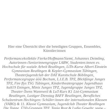
Hier eine Übersicht über die beteiligten Gruppen, Ensembles,
Künstler:innen
Performancekollektiv Fierke/Hoffmann/Siemt, Johannes Deimling,
Autorinnen-/Seniorinnengruppe LABW, Studenten:innen ev.
Hochschule für soziale Arbeit Reutlingen, LiTh-Kurse Albert Einstein
Gymnasium Reutlingen & Kepler-Gymnasium Tübingen,
Theaterjugendclub der DAT Kunstschule Böblingen,
Performancegruppe äöü Bochum, L.I.E.B. TPZ, Blickfänge Junges
TPZ, Fire flys TSG Tübingen, Kindertheatergruppe Jugendhaus
kult19 Eningen, Minis Junges TPZ, Jugendgruppe Junges TPZ,
Theater-Teens Wannweil & LuT-Kurs K1 List-Gymnasium
Reutlingen, Lustiger Dienstag BAFF Reutlingen, Berufliches
Schulzentrum Hechingen: Schüler:innen der internationalen Klassen
(VABO) & 11. Klasse Gymnasium, Jugendclub Theater Reutlingen
Die Tonne, Ü30-Gruppen TPZ, Tania Rost & Lydia Gewehr, saaw –