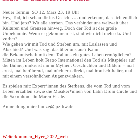
Neuer Termin: SO 12. März 23, 19 Uhr
Hey, Tod, ich schau dir ins Gesicht …. und erkenne, dass ich endlich
bin. Und jetzt? Wir alle sterben. Das verbindet uns weltweit über
Kulturen und Grenzen hinweg. Doch der Tod ist der große
Unbekannte. Wenn er gekommen ist, sind wir nicht mehr da. Und
vorher?
Wie gehen wir mit Tod und Sterben um, mit Loslassen und
Abschied? Und was sagt das über uns aus? Kann
die Bekanntschaft mit dem Tod uns ein gutes Leben ermöglichen?
Mitten im Leben holt Teatro International den Tod als Mitspieler auf
die Bühne, umkreist ihn in Mythen, Geschichten und Bildern – mal
ernst, mal berührend, mal nüchtern-direkt, mal ironisch-heiter, mal
mit einem versöhnlichen Augenzwinkern.
Es spielen mit: Expert*innen des Sterbens, die vom Tod und vom
Leben erzählen sowie die Musiker*innen von Latin Drum Circle und
die Saxophonistin Maren Eisele.
Anmeldung unter hunze@tpz-bw.de
Weiterkommen_Flyer_2022_web