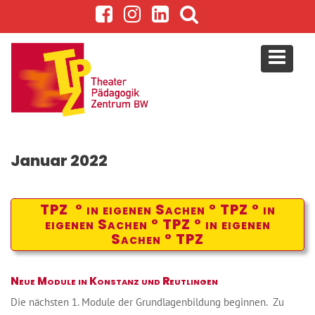
S
k
i
p
t
o
c
o
n
Januar 2022
t
e
n
TPZ ° in eigenen Sachen ° TPZ ° in
t
eigenen Sachen ° TPZ ° in eigenen
Sachen ° TPZ
Neue Module in Konstanz und Reutlingen
Die nächsten 1. Module der Grundlagenbildung beginnen. Zu