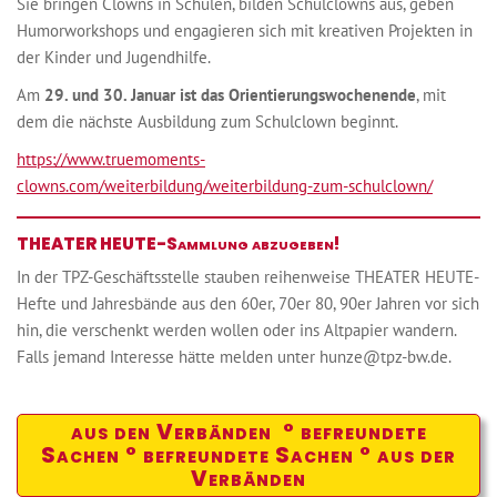
Sie bringen Clowns in Schulen, bilden Schulclowns aus, geben
Humorworkshops und engagieren sich mit kreativen Projekten in
der Kinder und Jugendhilfe.
Am
29. und 30. Januar ist das Orientierungswochenende
, mit
dem die nächste Ausbildung zum Schulclown beginnt.
https://www.truemoments-
clowns.com/weiterbildung/weiterbildung-zum-schulclown/
THEATER HEUTE-Sammlung abzugeben!
In der TPZ-Geschäftsstelle stauben reihenweise THEATER HEUTE-
Hefte und Jahresbände aus den 60er, 70er 80, 90er Jahren vor sich
hin, die verschenkt werden wollen oder ins Altpapier wandern.
Falls jemand Interesse hätte melden unter hunze@tpz-bw.de.
aus den Verbänden ° befreundete
Sachen ° befreundete Sachen ° aus der
Verbänden