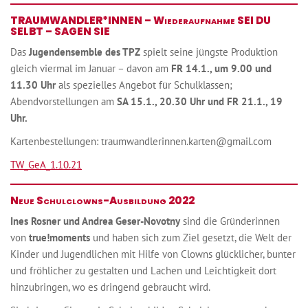
TRAUMWANDLER*INNEN – Wiederaufnahme SEI DU
SELBT – SAGEN SIE
Das
Jugendensemble des TPZ
spielt seine jüngste Produktion
gleich viermal im Januar – davon am
FR 14.1., um 9.00 und
11.30 Uhr
als spezielles Angebot für Schulklassen;
Abendvorstellungen am
SA 15.1., 20.30 Uhr und FR 21.1., 19
Uhr.
Kartenbestellungen: traumwandlerinnen.karten@gmail.com
TW_GeA_1.10.21
Neue Schulclowns-Ausbildung 2022
Ines Rosner und Andrea Geser-Novotny
sind die Gründerinnen
von
true!moments
und haben sich zum Ziel gesetzt, die Welt der
Kinder und Jugendlichen mit Hilfe von Clowns glücklicher, bunter
und fröhlicher zu gestalten und Lachen und Leichtigkeit dort
hinzubringen, wo es dringend gebraucht wird.