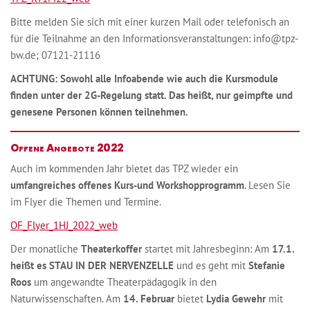
Bitte melden Sie sich mit einer kurzen Mail oder telefonisch an
für die Teilnahme an den Informationsveranstaltungen: info@tpz-
bw.de; 07121-21116
ACHTUNG: Sowohl alle Infoabende wie auch die Kursmodule
finden unter der 2G-Regelung statt. Das heißt, nur geimpfte und
genesene Personen können teilnehmen.
Offene Angebote 2022
Auch im kommenden Jahr bietet das TPZ wieder ein
umfangreiches offenes Kurs-und Workshopprogramm
. Lesen Sie
im Flyer die Themen und Termine.
OF_Flyer_1HJ_2022_web
Der monatliche
Theaterkoffer
startet mit Jahresbeginn: Am
17.1.
heißt es STAU IN DER NERVENZELLE
und es geht mit
Stefanie
Roos
um angewandte Theaterpädagogik in den
Naturwissenschaften. Am
14. Februar
bietet
Lydia Gewehr
mit