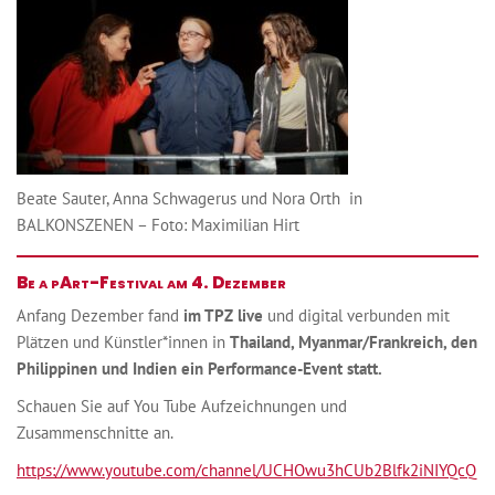
Beate Sauter, Anna Schwagerus und Nora Orth in
BALKONSZENEN – Foto: Maximilian Hirt
Be a pArt-Festival am 4. Dezember
Anfang Dezember fand
im TPZ live
und digital verbunden mit
Plätzen und Künstler*innen in
Thailand, Myanmar/Frankreich, den
Philippinen und Indien ein Performance-Event statt.
Schauen Sie auf You Tube Aufzeichnungen und
Zusammenschnitte an.
https://www.youtube.com/channel/UCHOwu3hCUb2Blfk2iNIYQcQ