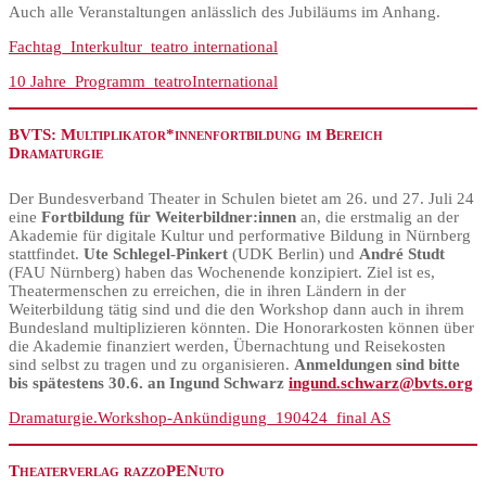
Auch alle Veranstaltungen anlässlich des Jubiläums im Anhang.
Fachtag_Interkultur_teatro international
10 Jahre_Programm_teatroInternational
BVTS: Multiplikator*innenfortbildung im Bereich
Dramaturgie
Der Bundesverband Theater in Schulen bietet am 26. und 27. Juli 24
eine
Fortbildung für Weiterbildner:innen
an, die erstmalig an der
Akademie für digitale Kultur und performative Bildung in Nürnberg
stattfindet.
Ute Schlegel-Pinkert
(UDK Berlin) und
André Studt
(FAU Nürnberg) haben das Wochenende konzipiert. Ziel ist es,
Theatermenschen zu erreichen, die in ihren Ländern in der
Weiterbildung tätig sind und die den Workshop dann auch in ihrem
Bundesland multiplizieren könnten. Die Honorarkosten können über
die Akademie finanziert werden, Übernachtung und Reisekosten
sind selbst zu tragen und zu organisieren.
Anmeldungen sind bitte
bis spätestens 30.6. an Ingund Schwarz
ingund.schwarz@bvts.org
Dramaturgie.Workshop-Ankündigung_190424_final AS
Theaterverlag razzoPENuto