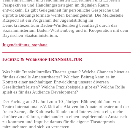
Teilnehmer:innen und renommierten Expertinnen und Experten
Perspektiven und Handlungsstrategien im digitalen Raum
entwickeln. Es gibt Gelegenheit für persönliche Gespräche und
erprobte Bildungsformate werden kennengelernt. Die Meldestelle
REspect! ist ein Programm der Jugendstiftung im
Demokratiezentrum Baden-Württemberg beauftragt durch das
Sozialministerium Baden-Württemberg und in Kooperation mit dem
Bayrischen Staatsministerium.
Jugendstiftung_stophate
Fachtag & Workshop TRANSKULTUR
Was heißt Transkulturelles Theater genau? Welche Chancen bietet es
für das aktuelle Amateurtheater? Welchen Beitrag kann es im
Kontext einer nachhaltigen Entwicklung unserer diversen
Gesellschaft leisten? Welche Praxisbeispiele gibt es? Welche Rolle
spielt es für das Audience Development?
Der Fachtag am 21. Juni zum 10-jährigen Bühnenjubiläum von
Teatro International e.V. lädt alle Aktiven im Amateurtheater und der
freien Szene, alle Kulturschaffenden und Interessierten ein, mehr
darüber zu erfahren, miteinander in einen inspirierenden Austausch
zu kommen und Impulse daraus für die eigene Theaterpraxis
mitzunehmen und sich zu vernetzen.