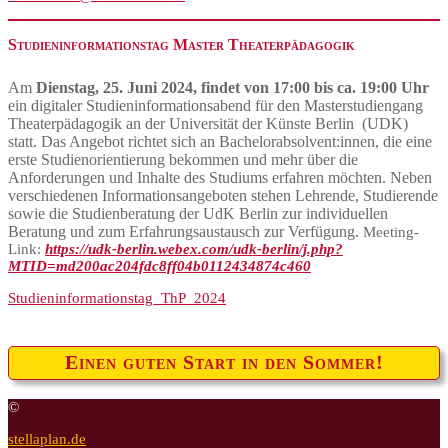
Studieninformationstag Master Theaterpädagogik
Am
Dienstag, 25. Juni 2024, findet von 17:00 bis ca. 19:00 Uhr
ein digitaler Studieninformationsabend für den Masterstudiengang
Theaterpädagogik an der Universität der Künste Berlin (UDK)
statt. Das Angebot richtet sich an Bachelorabsolvent:innen, die eine
erste Studienorientierung bekommen und mehr über die
Anforderungen und Inhalte des Studiums erfahren möchten. Neben
verschiedenen Informationsangeboten stehen Lehrende, Studierende
sowie die Studienberatung der UdK Berlin zur individuellen
Beratung und zum Erfahrungsaustausch zur Verfügung.
Meeting-
Link:
https://udk-berlin.webex.com/udk-berlin/j.php?
MTID=md200ac204fdc8ff04b0112434874c460
Studieninformationstag_ThP_2024
Einen guten Start in den Sommer!
©
stellaplan.de