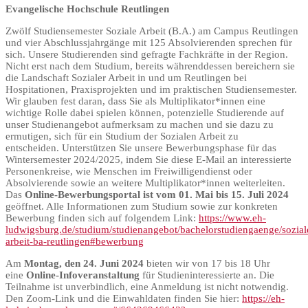
Evangelische Hochschule Reutlingen
Zwölf Studiensemester Soziale Arbeit (B.A.) am Campus Reutlingen
und vier Abschlussjahrgänge mit 125 Absolvierenden sprechen für
sich. Unsere Studierenden sind gefragte Fachkräfte in der Region.
Nicht erst nach dem Studium, bereits währenddessen bereichern sie
die Landschaft Sozialer Arbeit in und um Reutlingen bei
Hospitationen, Praxisprojekten und im praktischen Studiensemester.
Wir glauben fest daran, dass Sie als Multiplikator*innen eine
wichtige Rolle dabei spielen können, potenzielle Studierende auf
unser Studienangebot aufmerksam zu machen und sie dazu zu
ermutigen, sich für ein Studium der Sozialen Arbeit zu
entscheiden. Unterstützen Sie unsere Bewerbungsphase für das
Wintersemester 2024/2025, indem Sie diese E-Mail an interessierte
Personenkreise, wie Menschen im Freiwilligendienst oder
Absolvierende sowie an weitere Multiplikator*innen weiterleiten.
Das
Online-Bewerbungsportal ist vom 01. Mai bis 15. Juli 2024
geöffnet. Alle Informationen zum Studium sowie zur konkreten
Bewerbung finden sich auf folgendem Link:
https://www.eh-
ludwigsburg.de/studium/studienangebot/bachelorstudiengaenge/sozial
arbeit-ba-reutlingen#bewerbung
Am
Montag, den 24. Juni 2024
bieten wir von 17 bis 18 Uhr
eine
Online-Infoveranstaltung
für Studieninteressierte an. Die
Teilnahme ist unverbindlich, eine Anmeldung ist nicht notwendig.
Den Zoom-Link und die Einwahldaten finden Sie hier:
https://eh-