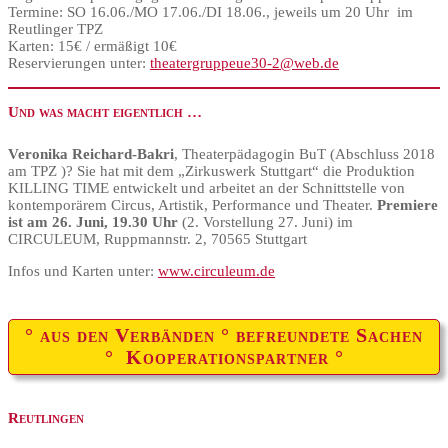
Termine: SO 16.06./MO 17.06./DI 18.06., jeweils um 20 Uhr im
Reutlinger TPZ
Karten: 15€ / ermäßigt 10€
Reservierungen unter:
theatergruppeue30-2@web.de
Und was macht eigentlich …
Veronika Reichard-Bakri
, Theaterpädagogin BuT (Abschluss 2018
am TPZ )? Sie hat mit dem „Zirkuswerk Stuttgart“ die Produktion
KILLING TIME entwickelt und arbeitet
an der Schnittstelle von
kontemporärem Circus, Artistik, Performance und Theater.
Premiere
ist am
26. Juni, 19.30 Uhr
(2. Vorstellung 27. Juni) im
CIRCULEUM, Ruppmannstr. 2, 70565 Stuttgart
Infos und Karten unter:
www.circuleum.de
° aus den Verbänden ° befreundete Sachen
° Kooperationspartner °
Reutlingen