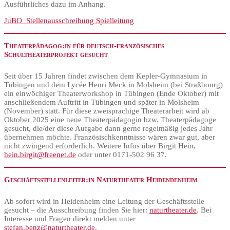
Ausführliches dazu im Anhang.
JuBO_Stellenausschreibung Spielleitung
Theaterpädagog:in für deutsch-französisches
Schultheaterprojekt gesucht
Seit über 15 Jahren findet zwischen dem Kepler-Gymnasium in
Tübingen und dem Lycée Henri Meck in Molsheim (bei Straßbourg)
ein einwöchiger Theaterworkshop in Tübingen (Ende Oktober) mit
anschließendem Auftritt in Tübingen und später in Molsheim
(November) statt. Für diese zweisprachige Theaterarbeit wird ab
Oktober 2025 eine neue Theaterpädagogin bzw. Theaterpädagoge
gesucht, die/der diese Aufgabe dann gerne regelmäßig jedes Jahr
übernehmen möchte. Französischkenntnisse wären zwar gut, aber
nicht zwingend erforderlich. Weitere Infos über Birgit Hein,
hein.birgit@freenet.de
oder unter 0171-502 96 37.
Geschäftsstellenleiter:in Naturtheater Heidendenheim
Ab sofort wird in Heidenheim eine Leitung der Geschäftsstelle
gesucht – die Ausschreibung finden Sie hier:
naturtheater.de
. Bei
Interesse und Fragen direkt melden unter
stefan.benz@naturtheater.de
.