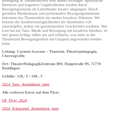
Bewegung in Theaterstücken wird immer wichtiger. Sprachliche
Barrieren und kognitive Ungleichheiten werden durch
Bewegungseinsatz im Laientheater kreativ umgangen. Durch
gezielten Musikeinsatz und performative Bewegungselemente
bekommt das Theaterstück ein starkes kreatives Volumen. Wir
können die Ausdrucksmöglichkeiten der Spielenden voll
ausschöpfen, indem wir ganzkörperlich Geschichten erzählen. Wer
Lust hat auf Tanz, Musik und Bewegung mit kreativen Inhalten, ist
hier genau richtig: selber tun und erfahren, was dann in der
Theaterund Bewegungsarbeit mit Gruppen angewendet werden
kann.
Leitung: Carmen Scarano – Tänzerin, Theaterpädagogin,
Choreografin
Ort: TheaterPädagogikZentrum BW, Heppstraße 99, 72770
Reutlingen
Gebühr: 120,- € / 100,- €
2024_Tanz_Anmeldung_inter
Alle weiteren Kurse auf dem Flyer.
OF_Flyer_2024
2024_Schauspiel_Anmeldung_inter