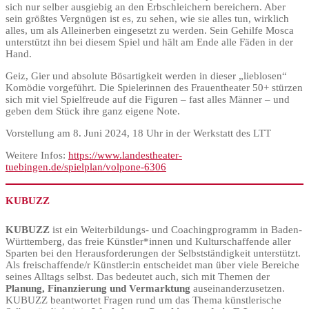
sich nur selber ausgiebig an den Erbschleichern bereichern. Aber
sein größtes Vergnügen ist es, zu sehen, wie sie alles tun, wirklich
alles, um als Alleinerben eingesetzt zu werden. Sein Gehilfe Mosca
unterstützt ihn bei diesem Spiel und hält am Ende alle Fäden in der
Hand.
Geiz, Gier und absolute Bösartigkeit werden in dieser „lieblosen“
Komödie vorgeführt. Die Spielerinnen des Frauentheater 50+ stürzen
sich mit viel Spielfreude auf die Figuren – fast alles Männer – und
geben dem Stück ihre ganz eigene Note.
Vorstellung am 8. Juni 2024, 18 Uhr in der Werkstatt des LTT
Weitere Infos:
https://www.landestheater-
tuebingen.de/spielplan/volpone-6306
KUBUZZ
KUBUZZ
ist ein Weiterbildungs- und Coachingprogramm in Baden-
Württemberg, das freie Künstler*innen und Kulturschaffende aller
Sparten bei den Herausforderungen der Selbstständigkeit unterstützt.
Als freischaffende/r Künstler:in entscheidet man über viele Bereiche
seines Alltags selbst. Das bedeutet auch, sich mit Themen der
Planung, Finanzierung und Vermarktung
auseinanderzusetzen.
KUBUZZ beantwortet Fragen rund um das Thema künstlerische