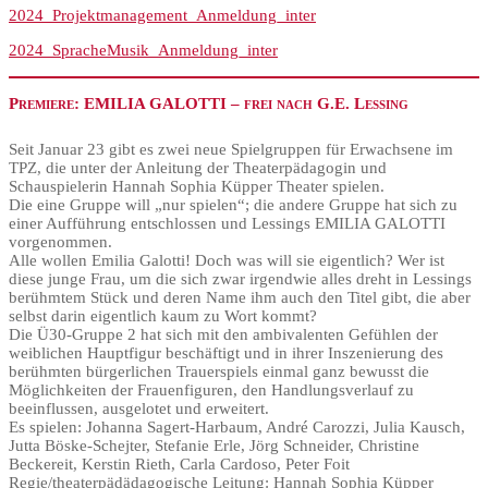
2024_Projektmanagement_Anmeldung_inter
2024_SpracheMusik_Anmeldung_inter
Premiere: EMILIA GALOTTI – frei nach G.E. Lessing
Seit Januar 23 gibt es zwei neue Spielgruppen für Erwachsene im
TPZ, die unter der Anleitung der Theaterpädagogin und
Schauspielerin Hannah Sophia Küpper Theater spielen.
Die eine Gruppe will „nur spielen“; die andere Gruppe hat sich zu
einer Aufführung entschlossen und Lessings EMILIA GALOTTI
vorgenommen.
Alle wollen Emilia Galotti! Doch was will sie eigentlich? Wer ist
diese junge Frau, um die sich zwar irgendwie alles dreht in Lessings
berühmtem Stück und deren Name ihm auch den Titel gibt, die aber
selbst darin eigentlich kaum zu Wort kommt?
Die Ü30-Gruppe 2 hat sich mit den ambivalenten Gefühlen der
weiblichen Hauptfigur beschäftigt und in ihrer Inszenierung des
berühmten bürgerlichen Trauerspiels einmal ganz bewusst die
Möglichkeiten der Frauenfiguren, den Handlungsverlauf zu
beeinflussen, ausgelotet und erweitert.
Es spielen: Johanna Sagert-Harbaum, André Carozzi, Julia Kausch,
Jutta Böske-Schejter, Stefanie Erle, Jörg Schneider, Christine
Beckereit, Kerstin Rieth, Carla Cardoso, Peter Foit
Regie/theaterpädädagogische Leitung: Hannah Sophia Küpper