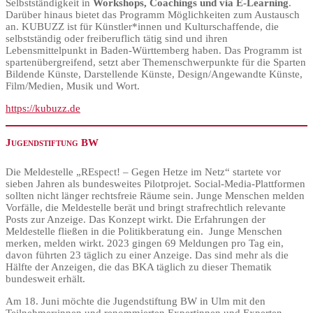
Selbstständigkeit in
Workshops, Coachings und via E-Learning
.
Darüber hinaus bietet das Programm Möglichkeiten zum Austausch
an. KUBUZZ ist für Künstler*innen und Kulturschaffende, die
selbstständig oder freiberuflich tätig sind und ihren
Lebensmittelpunkt in Baden-Württemberg haben. Das Programm ist
spartenübergreifend, setzt aber Themenschwerpunkte für die Sparten
Bildende Künste, Darstellende Künste, Design/Angewandte Künste,
Film/Medien, Musik und Wort.
https://kubuzz.de
Jugendstiftung BW
Die Meldestelle „REspect! – Gegen Hetze im Netz“ startete vor
sieben Jahren als bundesweites Pilotprojet. Social-Media-Plattformen
sollten nicht länger rechtsfreie Räume sein. Junge Menschen melden
Vorfälle, die Meldestelle berät und bringt strafrechtlich relevante
Posts zur Anzeige. Das Konzept wirkt. Die Erfahrungen der
Meldestelle fließen in die Politikberatung ein. Junge Menschen
merken, melden wirkt. 2023 gingen 69 Meldungen pro Tag ein,
davon führten 23 täglich zu einer Anzeige. Das sind mehr als die
Hälfte der Anzeigen, die das BKA täglich zu dieser Thematik
bundesweit erhält.
Am 18. Juni möchte die Jugendstiftung BW in Ulm mit den