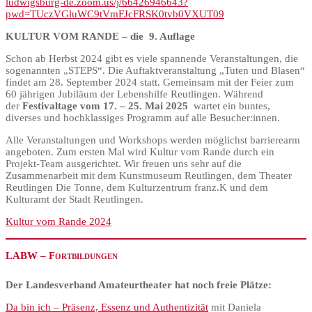
ludwigsburg-de.zoom.us/j/66426946643?
pwd=TUczVGluWC9tVmFJcFRSK0tvb0VXUT09
KULTUR VOM RANDE – die 9. Auflage
Schon ab Herbst 2024 gibt es viele spannende Veranstaltungen, die
sogenannten „STEPS“. Die Auftaktveranstaltung „Tuten und Blasen“
findet am 28. September 2024 statt. Gemeinsam mit der Feier zum
60 jährigen Jubiläum der Lebenshilfe Reutlingen. Während
der
Festivaltage vom 17. – 25. Mai 2025
wartet ein buntes,
diverses und hochklassiges Programm auf alle Besucher:innen.
Alle Veranstaltungen und Workshops werden möglichst barrierearm
angeboten. Zum ersten Mal wird Kultur vom Rande durch ein
Projekt-Team ausgerichtet. Wir freuen uns sehr auf die
Zusammenarbeit mit dem Kunstmuseum Reutlingen, dem Theater
Reutlingen Die Tonne, dem Kulturzentrum franz.K und dem
Kulturamt der Stadt Reutlingen.
Kultur vom Rande 2024
LABW – Fortbildungen
Der Landesverband Amateurtheater hat noch freie Plätze:
Da bin ich – Präsenz, Essenz und Authentizität
mit Daniela