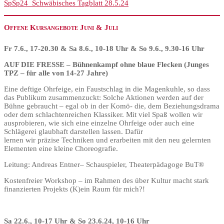
SpSp24_Schwäbisches Tagblatt 28.5.24
Offene Kursangebote Juni & Juli
Fr 7.6., 17-20.30 & Sa 8.6., 10-18 Uhr & So 9.6., 9.30-16 Uhr
AUF DIE FRESSE – Bühnenkampf ohne blaue Flecken (Junges
TPZ – für alle von 14-27 Jahre)
Eine deftige Ohrfeige, ein Faustschlag in die Magenkuhle, so dass
das Publikum zusammenzuckt: Solche Aktionen werden auf der
Bühne gebraucht – egal ob in der Komö- die, dem Beziehungsdrama
oder dem schlachtenreichen Klassiker. Mit viel Spaß wollen wir
ausprobieren, wie sich eine einzelne Ohrfeige oder auch eine
Schlägerei glaubhaft darstellen lassen. Dafür
lernen wir präzise Techniken und erarbeiten mit den neu gelernten
Elementen eine kleine Choreografie.
Leitung: Andreas Entner– Schauspieler, Theaterpädagoge BuT®
Kostenfreier Workshop – im Rahmen des über Kultur macht stark
finanzierten Projekts (K)ein Raum für mich?!
Sa 22.6., 10-17 Uhr & So 23.6.24, 10-16 Uhr