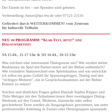
Der Eintritt ist frei – um Spenden wird gebeten.
Vorbestellung: hunze@tpz-bw.de oder 07121-21116
Gefördert durch WEITERKOMMEN! vom Zentrum
für kulturelle Teilhabe
NEU im PROGRAMM: “Klar-Text, bitte!” eine
Dialogwerkstatt
SA
15.04., 11-17 Uhr & SO 16.04., 10-15 Uhr
Was zeichnet eine interessante Dialogszene aus? Wie werden meine
Reaktionen im Spiel mit Partner:innen auf der Bühne authentisch?
Wie verändern Statuswechsel eine Spielsituation und wie entwickle
ich selbst ein gutes Gefühl für Spannungsbögen, Timing und den
“richtigen Moment”, um in Gesprächssituationen auf der Bühne
Pointen zu setzen?
Solchen und ähnlichen Fragen gehen Hannah Sophia Küpper und
Thilo Metzger mit den Teilnehmer:innen ihrer zweitägigen Dialog-
Werkstatt auf den Grund. Moderne, klassische oder selbst
geschriebene Texte werden als Ausgangsbasis genommen, um unter
professioneller Anleitung in Zweier-oder Dreiergruppen spannende