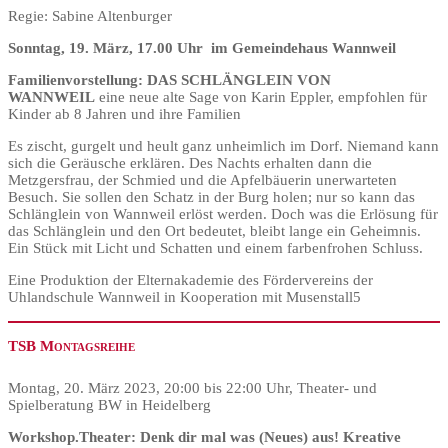
Regie: Sabine Altenburger
Sonntag, 19. März, 17.00 Uhr im Gemeindehaus Wannweil
Familienvorstellung:
DAS SCHLÄNGLEIN VON
WANNWEIL
eine neue alte Sage von Karin Eppler, empfohlen für
Kinder ab 8 Jahren und ihre Familien
Es zischt, gurgelt und heult ganz unheimlich im Dorf. Niemand kann
sich die Geräusche erklären. Des Nachts erhalten dann die
Metzgersfrau, der Schmied und die Apfelbäuerin unerwarteten
Besuch. Sie sollen den Schatz in der Burg holen; nur so kann das
Schlänglein von Wannweil erlöst werden. Doch was die Erlösung für
das Schlänglein und den Ort bedeutet, bleibt lange ein Geheimnis.
Ein Stück mit Licht und Schatten und einem farbenfrohen Schluss.
Eine Produktion der Elternakademie des Fördervereins der
Uhlandschule Wannweil in Kooperation mit Musenstall5
TSB Montagsreihe
Montag, 20. März 2023, 20:00 bis 22:00 Uhr, Theater- und
Spielberatung BW in Heidelberg
Workshop.Theater: Denk dir mal was (Neues) aus! Kreative