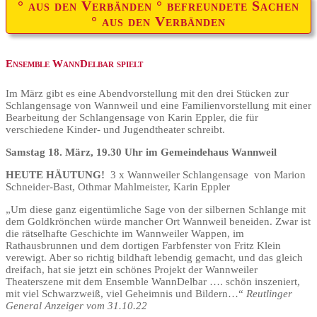
° aus den Verbänden ° befreundete Sachen
° aus den Verbänden
Ensemble WannDelbar spielt
Im März gibt es eine Abendvorstellung mit den drei Stücken zur
Schlangensage von Wannweil und eine Familienvorstellung mit einer
Bearbeitung der Schlangensage von Karin Eppler, die für
verschiedene Kinder- und Jugendtheater schreibt.
Samstag 18. März, 19.30 Uhr im Gemeindehaus Wannweil
HEUTE HÄUTUNG!
3 x Wannweiler Schlangensage von Marion
Schneider-Bast, Othmar Mahlmeister, Karin Eppler
„Um diese ganz eigentümliche Sage von der silbernen Schlange mit
dem Goldkrönchen würde mancher Ort Wannweil beneiden. Zwar ist
die rätselhafte Geschichte im Wannweiler Wappen, im
Rathausbrunnen und dem dortigen Farbfenster von Fritz Klein
verewigt. Aber so richtig bildhaft lebendig gemacht, und das gleich
dreifach, hat sie jetzt ein schönes Projekt der Wannweiler
Theaterszene mit dem Ensemble WannDelbar …. schön inszeniert,
mit viel Schwarzweiß, viel Geheimnis und Bildern…“
Reutlinger
General Anzeiger vom 31.10.22