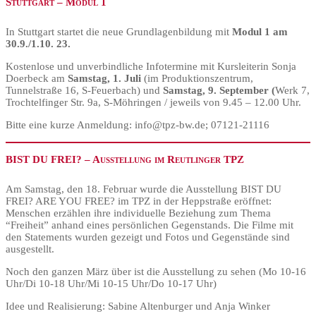
Stuttgart – Modul 1
In Stuttgart startet die neue Grundlagenbildung mit
Modul 1 am
30.9./1.10. 23.
Kostenlose und unverbindliche Infotermine mit Kursleiterin Sonja
Doerbeck am
Samstag, 1. Juli
(im Produktionszentrum,
Tunnelstraße 16, S-Feuerbach) und
Samstag, 9.
September (
Werk 7,
Trochtelfinger Str. 9a, S-Möhringen / jeweils von 9.45 – 12.00 Uhr.
Bitte eine kurze Anmeldung: info@tpz-bw.de; 07121-21116
BIST DU FREI? – Ausstellung im Reutlinger TPZ
Am Samstag, den 18. Februar wurde die Ausstellung BIST DU
FREI? ARE YOU FREE? im TPZ in der Heppstraße eröffnet:
Menschen erzählen ihre individuelle Beziehung zum Thema
“Freiheit” anhand eines persönlichen Gegenstands. Die Filme mit
den Statements wurden gezeigt und Fotos und Gegenstände sind
ausgestellt.
Noch den ganzen März über ist die Ausstellung zu sehen (Mo 10-16
Uhr/Di 10-18 Uhr/Mi 10-15 Uhr/Do 10-17 Uhr)
Idee und Realisierung: Sabine Altenburger und Anja Winker