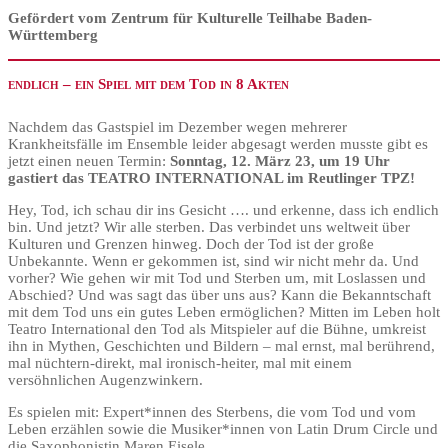
Gefördert vom Zentrum für Kulturelle Teilhabe Baden-
Württemberg
endlich – ein Spiel mit dem Tod in 8 Akten
Nachdem das Gastspiel im Dezember wegen mehrerer
Krankheitsfälle im Ensemble leider abgesagt werden musste gibt es
jetzt einen neuen Termin:
Sonntag, 12. März 23, um 19 Uhr
gastiert das TEATRO INTERNATIONAL im Reutlinger TPZ!
Hey, Tod, ich schau dir ins Gesicht …. und erkenne, dass ich endlich
bin. Und jetzt? Wir alle sterben. Das verbindet uns weltweit über
Kulturen und Grenzen hinweg. Doch der Tod ist der große
Unbekannte. Wenn er gekommen ist, sind wir nicht mehr da. Und
vorher? Wie gehen wir mit Tod und Sterben um, mit Loslassen und
Abschied? Und was sagt das über uns aus? Kann die Bekanntschaft
mit dem Tod uns ein gutes Leben ermöglichen? Mitten im Leben holt
Teatro International den Tod als Mitspieler auf die Bühne, umkreist
ihn in Mythen, Geschichten und Bildern – mal ernst, mal berührend,
mal nüchtern-direkt, mal ironisch-heiter, mal mit einem
versöhnlichen Augenzwinkern.
Es spielen mit: Expert*innen des Sterbens, die vom Tod und vom
Leben erzählen sowie die Musiker*innen von Latin Drum Circle und
die Saxophonistin Maren Eisele.