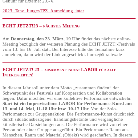
Gebühr für Externe: 20,- €
2023_Tanz_JungesTPZ_Anmeldung_inter
ECHT JETZT!23 – nächstes Meeting
Am
Donnerstag, den 23. März, 19 Uhr
findet das nächste online-
Meeting bezüglich der weiteren Planung des ECHT JETZT!-Festivals
vom 13. bis 16. Juli statt. Bei Interesse bitte die Teilnahme kurz
anmelden, dann wird der Link zugeschickt. hunze@tpz-bw.de
ECHT JETZT! 23 – zusammen finden: LABOR für alle
Interessierten!
In diesem Jahr soll unter dem Motto „zusammen finden“ der
Schwerpunkt des Festivals auf Kooperation und Kollaboration
liegen. Dafür möchten wir eine kollektive Performance entwickeln.
Start ist ein Improvisations-LABOR für Performance-Kunst am
13. und 14. Mai, 11-18 Uhr bzw. 10-17 Uhr.
Von der Solo-
Performance zur Gruppenaktion: Die Performance-Kunst drückt sich
durch situationsbezogene, handlungsbetonte und vergängliche
künstlerische Darstellungen aus. Die Performance wird von einer
Person oder einer Gruppe ausgeführt. Ein Performance-Raum aus
Menschen, Raum und Material (Objekt) wird geschaffen. In diesem