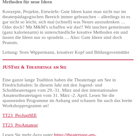
Methoden für neue Ideen
Konzepte, Projekte, Entwürfe: Gute Ideen kann man nicht nur im
theaterpädagogischen Bereich immer gebrauchen – allerdings ist es
gar nicht so leicht, sich mal (schnell) was Neues auszudenken …
Oder doch? Mit M&M’s schaffen wir das!! Wir tauchen gemeinsam
(ganz kalorienarm) in unterschiedliche kreative Methoden ein und
lassen die Ideen nur so sprudeln … Also: Gute Ideen sind doch
Peanuts.
Leitung: Sven Wippermann, kreativer Kopf und Bildungsvermittler
JUSTsee & Theatertage am See
Eine ganze lange Tradition haben die Theatertage am See in
Friedrichshafen: In diesem Jahr mit den Jugend- und
Schultheatertagen vom 29.-31. März und den internationalen
Amateurtheatertagen vom 31. März -2. April. Lesen Sie die
spannenden Programme im Anhang und schauen Sie auch das breite
Workshopprogramm an!
TT23_ProJustSEE
TT23_ProAmateur
Lesen Sie mehr dazu unter
https://theatertage-am-