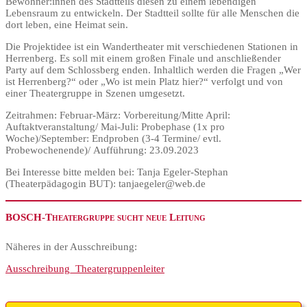
Bewohner:innen des Stadtteils diesen zu einem lebendigen
Lebensraum zu entwickeln. Der Stadtteil sollte für alle Menschen die
dort leben, eine Heimat sein.
Die Projektidee ist ein Wandertheater mit verschiedenen Stationen in
Herrenberg. Es soll mit einem großen Finale und anschließender
Party auf dem Schlossberg enden. Inhaltlich werden die Fragen „Wer
ist Herrenberg?“ oder „Wo ist mein Platz hier?“ verfolgt und von
einer Theatergruppe in Szenen umgesetzt.
Zeitrahmen: Februar-März: Vorbereitung/Mitte April:
Auftaktveranstaltung/ Mai-Juli: Probephase (1x pro
Woche)/September: Endproben (3-4 Termine/ evtl.
Probewochenende)/ Aufführung: 23.09.2023
Bei Interesse bitte melden bei: Tanja Egeler-Stephan
(Theaterpädagogin BUT): tanjaegeler@web.de
BOSCH-Theatergruppe sucht neue Leitung
Näheres in der Ausschreibung:
Ausschreibung_Theatergruppenleiter