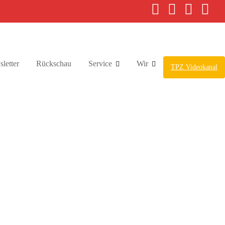
letter
Rückschau
Service
Wir
TPZ Videokanal