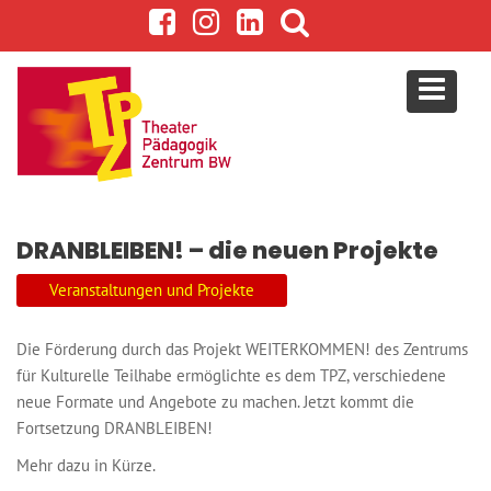
S
k
i
p
t
o
c
o
n
DRANBLEIBEN! – die neuen Projekte
t
e
Veranstaltungen und Projekte
n
t
Die Förderung durch das Projekt WEITERKOMMEN! des Zentrums
für Kulturelle Teilhabe ermöglichte es dem TPZ, verschiedene
neue Formate und Angebote zu machen. Jetzt kommt die
Fortsetzung DRANBLEIBEN!
Mehr dazu in Kürze.