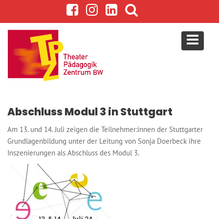
S
k
i
p
t
o
c
o
n
Abschluss Modul 3 in Stuttgart
t
e
Am 13. und 14. Juli zeigen die Teilnehmer:innen der Stuttgarter
n
Grundlagenbildung unter der Leitung von Sonja Doerbeck ihre
t
Inszenierungen als Abschluss des Modul 3.