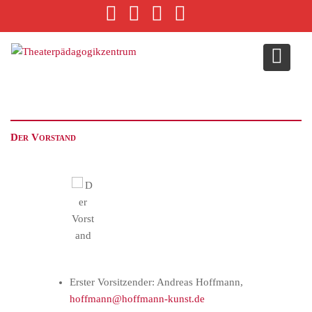
S
k
i
p
t
o
c
o
Der Vorstand
n
t
e
n
t
Erster Vorsitzender: Andreas Hoffmann,
hoffmann@hoffmann-kunst.de