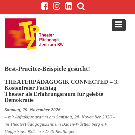
S
k
i
p
t
o
c
o
n
Best-Pracitce-Beispiele gesucht!
t
e
THEATERPÄDAGOGIK CONNECTED – 3.
n
Kostenfreier Fachtag
t
Theater als Erfahrungsraum für gelebte
Demokratie
Sonntag, 29. November 2026
– mit Auftaktprogramm am Samstag, 28. November 2026 –
im TheaterPädagogikZentrum Baden-Württemberg e.V.
Heppstraße 99/1 in 72770 Reutlingen