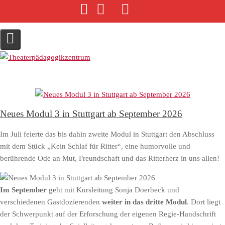
S
k
i
p
t
o
c
o
n
Neues Modul 3 in Stuttgart ab September 2026
t
e
Im Juli feierte das bis dahin zweite Modul in Stuttgart den Abschluss
n
mit dem Stück „Kein Schlaf für Ritter“, eine humorvolle und
t
berührende Ode an Mut, Freundschaft und das Ritterherz in uns allen!
Im September
geht mit Kursleitung Sonja Doerbeck und
verschiedenen Gastdozierenden
weiter in das dritte Modul
. Dort liegt
der Schwerpunkt auf der Erforschung der eigenen Regie-Handschrift