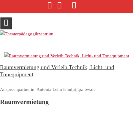
S
k
i
p
t
o
c
o
n
Raumvermietung und Verleih Technik, Licht- und
t
Tonequipment
e
n
t
Ansprechpartnerin: Antonia Lehn lehn[at]tpz-bw.de
Raumvermietung