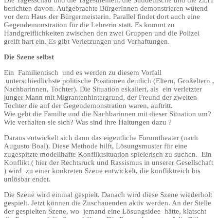
berichten davon. Aufgebrachte BürgerInnen demonstrieren wütend
vor dem Haus der Bürgermeisterin. Parallel findet dort auch eine
Gegendemonstration für die Lehrerin statt. Es kommt zu
Handgreiflichkeiten zwischen den zwei Gruppen und die Polizei
greift hart ein. Es gibt Verletzungen und Verhaftungen.
Die Szene selbst
Ein Familientisch und es werden zu diesem Vorfall
unterschiedlichste politische Positionen deutlich (Eltern, Großeltern ,
Nachbarinnen, Tochter). Die Situation eskaliert, als ein verletzter
junger Mann mit Migrantenhintergrund, der Freund der zweiten
Tochter die auf der Gegendemonstration waren, auftritt.
Wie geht die Familie und die Nachbarinnen mit dieser Situation um?
Wie verhalten sie sich? Was sind ihre Haltungen dazu ?
Daraus entwickelt sich dann das eigentliche Forumtheater (nach
Augusto Boal). Diese Methode hilft, Lösungsmuster für eine
zugespitzte modellhafte Konfliktsituation spielerisch zu suchen. Ein
Konflikt ( hier der Rechtsruck und Rassismus in unserer Gesellschaft
) wird zu einer konkreten Szene entwickelt, die konfliktreich bis
unlösbar endet.
Die Szene wird einmal gespielt. Danach wird diese Szene wiederholt
gespielt. Jetzt können die Zuschauenden aktiv werden. An der Stelle
der gespielten Szene, wo jemand eine Lösungsidee hätte, klatscht