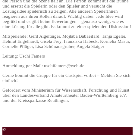
die Person und die Szene hält an. Die Person kommt auf die Bühne
und ersetzt die Spielerin oder den Spieler und versucht die
Lösungsidee spielerisch zu zeigen. Alle anderen SpielerInnen
reagieren aus ihren Rollen darauf. Wichtig dabei: Jede Idee wird
begrüßt und es gibt keine Bewertungen – genauso wenig, wie es
eine Lösung für alle gibt. Es kommt zu einer spielenden Diskussion!
Mitspielende:
Gerd Aigeltinger,
Mojtaba Babaeifard,
Tanja Egeler,
Helmut Engelhardt,
Gisela Frey,
Franziska Habeck,
Kornelia Masur,
Cornelie Pflüger,
Lisa Schönausgruber,
Angela Staiger
Leitung:
Uschi Famers
Anmeldung per Mail:
uschifamers@web.de
Gerne kommt die Gruppe für ein Gastspiel vorbei – Melden Sie sich
einfach!
Gefördert vom Ministerium für Wissenschaft, Forschung und Kunst
über den Landesverband Amateurtheater Baden-Württemberg e.V.
und der Kreissparkasse Reutlingen.
©