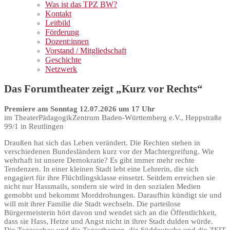
Was ist das TPZ BW?
Kontakt
Leitbild
Förderung
Dozent:innen
Vorstand / Mitgliedschaft
Geschichte
Netzwerk
Das Forumtheater zeigt „Kurz vor Rechts“
Premiere am
Sonntag 12.07.2026 um 17 Uhr
im TheaterPädagogikZentrum
Baden-Württemberg e.V.,
Heppstraße
99/1 in Reutlingen
Draußen hat sich das Leben verändert. Die Rechten stehen in
verschiedenen Bundesländern kurz vor der Machtergreifung. Wie
wehrhaft ist unsere Demokratie? Es gibt immer mehr rechte
Tendenzen. In einer kleinen Stadt lebt eine Lehrerin, die sich
engagiert für ihre Flüchtlingsklasse einsetzt. Seitdem erreichen sie
nicht nur Hassmails, sondern sie wird in den sozialen Medien
gemobbt und bekommt Morddrohungen. Daraufhin kündigt sie und
will mit ihrer Familie die Stadt wechseln. Die parteilose
Bürgermeisterin hört davon und wendet sich an die Öffentlichkeit,
dass sie Hass, Hetze und Angst nicht in ihrer Stadt dulden würde.
Die Tagesschau und die Tagesthemen, die Süddeutsche und die ZEIT