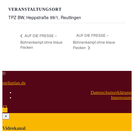
VERANSTALTUNGSORT
TPZ BW, Heppstraße 99/1, Reutlingen
AUF DIE FRESSE –
AUF DIE FRESSE –
Bühnenkampf ohne blaue
Bühnenkampf ohne blaue
Flecken
Flecken
©
stellaplan.de
Datenschutzerklärung
Impressum
×
Videokanal