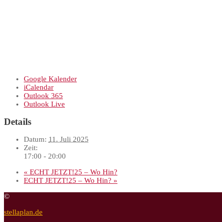
Google Kalender
iCalendar
Outlook 365
Outlook Live
Details
Datum:
11. Juli 2025
Zeit:
17:00 - 20:00
«
ECHT JETZT!25 – Wo Hin?
ECHT JETZT!25 – Wo Hin?
»
©
stellaplan.de