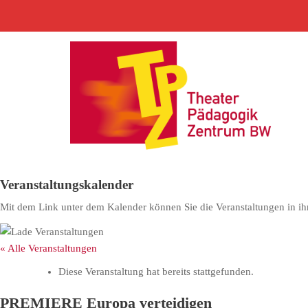
S
k
i
p
t
o
c
o
n
t
e
Veranstaltungskalender
n
t
Mit dem Link unter dem Kalender können Sie die Veranstaltungen in ih
« Alle Veranstaltungen
Diese Veranstaltung hat bereits stattgefunden.
PREMIERE Europa verteidigen