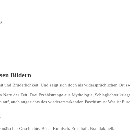
rg
sen Bildern
heit und Brüderlichkeit. Und zeigt sich doch als widersprüchlichen Ort
en Nerv der Zeit. Drei Erzählstränge aus Mythologie, Schlaglichter kri
n auf, auch angesichts des wiedererstarkenden Faschismus: Was ist Eur
“
opäischer Geschichte. Böse. Komisch. Ernsthaft. Brandaktuell.