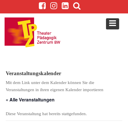
S
k
i
p
t
o
c
o
n
t
e
Veranstaltungskalender
n
Mit dem Link unter dem Kalender können Sie die
t
Veranstaltungen in ihren eigenen Kalender importieren
« Alle Veranstaltungen
Diese Veranstaltung hat bereits stattgefunden.