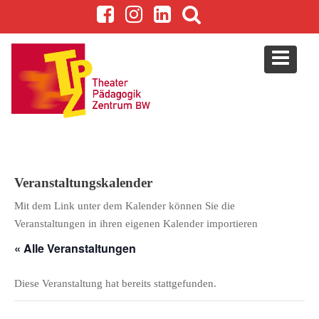
S
k
i
p
t
o
c
o
n
t
e
Veranstaltungskalender
n
Mit dem Link unter dem Kalender können Sie die
t
Veranstaltungen in ihren eigenen Kalender importieren
« Alle Veranstaltungen
Diese Veranstaltung hat bereits stattgefunden.