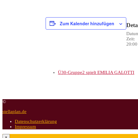
Zum Kalender hinzufügen
Deta
Datu
Zeit:
20:00
Ü30-Gruppe2 spielt EMILIA GALOTTI
©
stellaplan.de
Datenschutzerklärung
Impressum
×