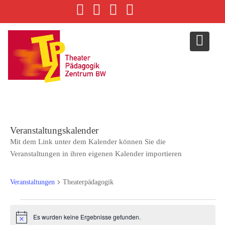
S
k
i
p
t
o
c
o
n
t
e
Veranstaltungskalender
n
Mit dem Link unter dem Kalender können Sie die
t
Veranstaltungen in ihren eigenen Kalender importieren
Veranstaltungen
Theaterpädagogik
Es wurden keine Ergebnisse gefunden.
H