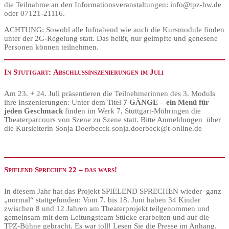
die Teilnahme an den Informationsveranstaltungen: info@tpz-bw.de
oder 07121-21116.
ACHTUNG: Sowohl alle Infoabend wie auch die Kursmodule finden
unter der 2G-Regelung statt. Das heißt, nur geimpfte und genesene
Personen können teilnehmen.
In
Stuttgart:
Abschlussinszenierungen im Juli
Am 23. + 24. Juli präsentieren die Teilnehmerinnen des 3. Moduls
ihre Inszenierungen: Unter dem Titel
7 GÄNGE – ein Menü für
jeden Geschmack
finden im Werk 7, Stuttgart-Möhringen die
Theaterparcours von Szene zu Szene statt. Bitte Anmeldungen über
die Kursleiterin Sonja Doerbecck sonja.doerbeck@t-online.de
Spielend Sprechen 22 – das wars!
In diesem Jahr hat das Projekt SPIELEND SPRECHEN wieder ganz
„normal“ stattgefunden: Vom 7. bis 18. Juni haben 34 Kinder
zwischen 8 und 12 Jahren am Theaterprojekt teilgenommen und
gemeinsam mit dem Leitungsteam Stücke erarbeiten und auf die
TPZ-Bühne gebracht. Es war toll! Lesen Sie die Presse im Anhang.