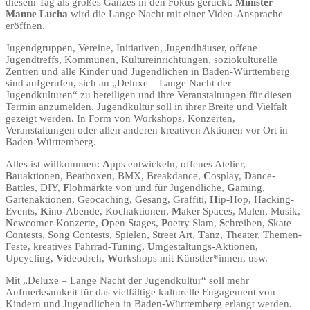
diesem Tag als großes Ganzes in den Fokus gerückt.
Minister
Manne Lucha
wird die Lange Nacht mit einer Video-Ansprache
eröffnen.
Jugendgruppen, Vereine, Initiativen, Jugendhäuser, offene
Jugendtreffs, Kommunen, Kultureinrichtungen, soziokulturelle
Zentren und alle Kinder und Jugendlichen in Baden-Württemberg
sind aufgerufen, sich an „Deluxe – Lange Nacht der
Jugendkulturen“ zu beteiligen und ihre Veranstaltungen für diesen
Termin anzumelden. Jugendkultur soll in ihrer Breite und Vielfalt
gezeigt werden. In Form von Workshops, Konzerten,
Veranstaltungen oder allen anderen kreativen Aktionen vor Ort in
Baden-Württemberg.
Alles ist willkommen:
A
pps entwickeln, offenes Atelier,
B
auaktionen, Beatboxen, BMX, Breakdance,
C
osplay,
D
ance-
Battles, DIY,
F
lohmärkte von und für Jugendliche,
G
aming,
Gartenaktionen, Geocaching, Gesang, Graffiti,
H
ip-Hop, Hacking-
Events,
K
ino-Abende, Kochaktionen,
M
aker Spaces, Malen, Musik,
N
ewcomer-Konzerte,
O
pen Stages,
P
oetry Slam,
S
chreiben, Skate
Contests, Song Contests, Spielen, Street Art,
T
anz, Theater, Themen-
Feste, kreatives Fahrrad-Tuning,
U
mgestaltungs-Aktionen,
Upcycling,
V
ideodreh,
W
orkshops mit Künstler*innen, usw.
Mit „Deluxe – Lange Nacht der Jugendkultur“ soll mehr
Aufmerksamkeit für das vielfältige kulturelle Engagement von
Kindern und Jugendlichen in Baden-Württemberg erlangt werden.