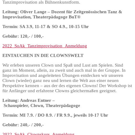
Tanzimprovisation als Bühnenkunstform.
Leitung: Oliver Lange – Dozent für Zeitgenössischen Tanz &
Improvisation, Theaterpädagoge BuT®
Termin: SA 3.9, 11-17 & SO 4.9., 10-15 Uhr
Gebühr: 120,- / 100,-
2022_SoAk_Tanzimprovisation_Anmeldung
EINTAUCHEN IN DIE CLOWNSWELT
Wir erleben unseren Clown und Spaß und Lust am Spielen. Sind
ganz im Moment, allein, zu zweit und auch mal in der Gruppe. In
Improvisation und angeleiteten Übungen entdecken wir unseren
Clown (wieder) ganz neu und lernen die Welt aus einer neuen
Perspektive kennen – aus der des eigenen Clowns! Der Workshop ist
für Anfänger und erfahrene Clowns gleichermaßen geeignet.
Leitung: Andreas Entner –
Schauspieler, Clown,
Theaterpädagoge
Termin: MI 7.9. / DO 8.9. / FR 9.9., jeweils 10-17 Uhr
Gebühr: 240,- / 200,-
2022_SoAk_Clownskurs_Anmeldung