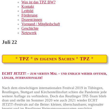
Was ist das TPZ BW?
Kontakt
Leitbild
Förderung
Dozent:innen
Vorstand / Mitgliedschaft
Geschichte
Netzwerk
Juli 22
° TPZ ° in eigenen Sachen ° TPZ °
ECHT JETZT! – zum vierten Mal – und endlich wieder offener,
länger, internationaler!
Nach dem einwöchigen internationalen Festival 2019 in Tübingen,
Reutlingen, Stuttgart und Kirchentellinsfurt schien die Pandemie jede
weitere Auflage zu verhindern. Doch das Reutlinger TPZ-Team blieb
dran und stellte im Sommer 2020 wie auch 2021 wieder ECHT
JETZT!-Festivals auf die Beine: kleiner, überschaubarer, regionaler
besetzt und im Reutlinger Heimatmuseumsgarten geschützt