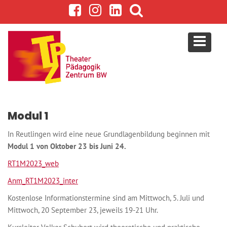
S
k
i
p
t
o
c
o
n
Modul 1
t
e
In Reutlingen wird eine neue Grundlagenbildung beginnen mit
n
Modul 1 von Oktober 23 bis Juni 24.
t
RT1M2023_web
Anm_RT1M2023_inter
Kostenlose Informationstermine sind am Mittwoch, 5. Juli und
Mittwoch, 20 September 23, jeweils 19-21 Uhr.