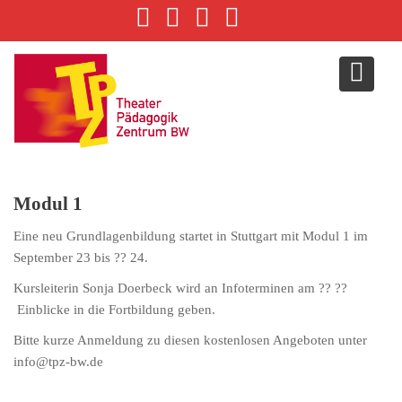
S
k
i
p
t
o
c
o
n
Modul 1
t
e
Eine neu Grundlagenbildung startet in Stuttgart mit Modul 1 im
n
September 23 bis ?? 24.
t
Kursleiterin Sonja Doerbeck wird an Infoterminen am ?? ??
Einblicke in die Fortbildung geben.
Bitte kurze Anmeldung zu diesen kostenlosen Angeboten unter
info@tpz-bw.de