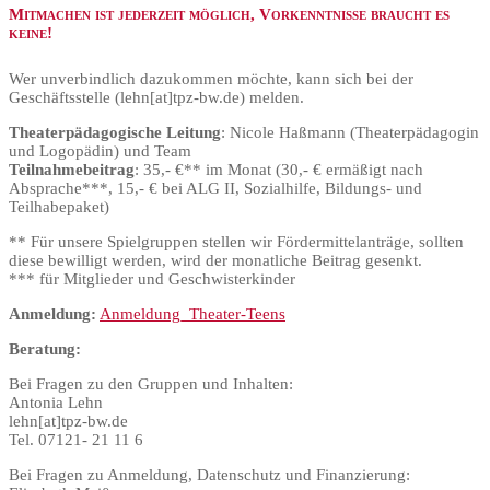
Mitmachen ist jederzeit möglich, Vorkenntnisse braucht es
keine!
Wer unverbindlich dazukommen möchte, kann sich bei der
Geschäftsstelle (lehn[at]tpz-bw.de) melden.
Theaterpädagogische Leitung
: Nicole Haßmann (Theaterpädagogin
und Logopädin) und Team
Teilnahmebeitrag
: 35,- €** im Monat (30,- € ermäßigt nach
Absprache***, 15,- € bei ALG II, Sozialhilfe, Bildungs- und
Teilhabepaket)
** Für unsere Spielgruppen stellen wir Fördermittelanträge, sollten
diese bewilligt werden, wird der monatliche Beitrag gesenkt.
*** für Mitglieder und Geschwisterkinder
Anmeldung:
Anmeldung_Theater-Teens
Beratung:
Bei Fragen zu den Gruppen und Inhalten:
Antonia Lehn
lehn[at]tpz-bw.de
Tel. 07121- 21 11 6
Bei Fragen zu Anmeldung, Datenschutz und Finanzierung: