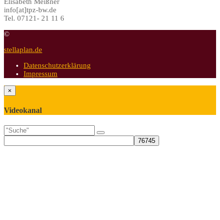
Elisabeth Meißner
info[at]tpz-bw.de
Tel. 07121- 21 11 6
©
stellaplan.de
Datenschutzerklärung
Impressum
×
Videokanal