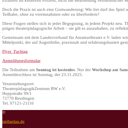
Erfahren im kreativen Prozess, nicht die Bearbeitung vermeintlicher M
Doch die Praxis ist auch eine Gratwanderung: Wie frei darf das Spiel
Teilhabe, ohne zu vereinnahmen oder zu überfordern?
Diese Fragen stellen sich in jeder Begegnung, in jedem Projekt neu.
prägen theaterpädagogische Arbeit – sie gilt es auszuhalten, zu reflekt
Gemeinsam mit dem Landesverband für Amateurtheater e.V. laden wir F
Mittelpunkt, der auf Augenhöhe, praxisnah und erfahrungsbasiert gesta
Flyer_Fachtag
Anmeldungsformular
Die Teilnahme am
Sonntag ist kostenlos
. Nur der
Workshop am Samsta
Anmeldeschluss ist Sonntag, der 23.11.2025.
Veranstaltungsort:
TheaterpädagogikZentrum BW e.V.
Heppstraße 99/1
72770 Reutlingen
Tel. 07121-21116
©
stellaplan.de