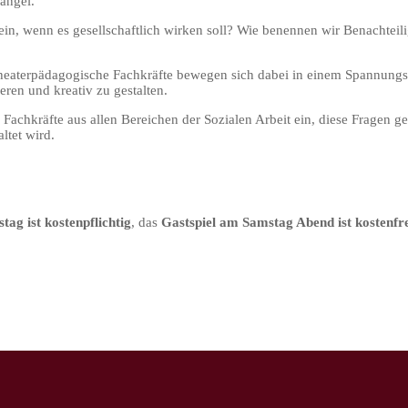
ängel.
 sein, wenn es gesellschaftlich wirken soll? Wie benennen wir Benachtei
 Theaterpädagogische Fachkräfte bewegen sich dabei in einem Spannung
ieren und kreativ zu gestalten.
achkräfte aus allen Bereichen der Sozialen Arbeit ein, diese Fragen g
ltet wird.
g ist kostenpflichtig
, das
Gastspiel am Samstag Abend ist kostenfr