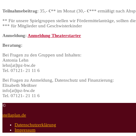
Teilnahmebeitrag
: 35,- €** im Monat (30,- €*** ermäßigt nach Abspr
** Für unsere Spielgruppen stellen wir Fördermittelanträge, sollten di
*** für Mitglieder und Geschwisterkinder
Anmeldung:
Anmeldung Theaterstarter
Beratung:
Bei Fragen zu den Gruppen und Inhalten:
Antonia Lehn
lehn[at]tpz-bw.de
Tel. 07121- 21 11 6
Bei Fragen zu Anmeldung, Datenschutz und Finanzierung:
Elisabeth Meißner
info[at]tpz-bw.de
Tel. 07121- 21 11 6
©
stellaplan.de
Datenschutzerklärung
Impressum