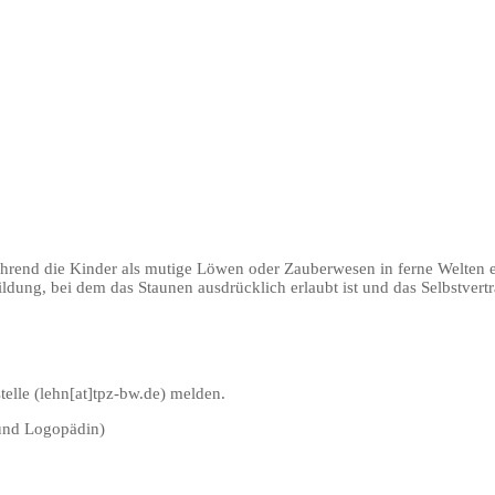
 Während die Kinder als mutige Löwen oder Zauberwesen in ferne Welten
 Bildung, bei dem das Staunen ausdrücklich erlaubt ist und das Selbstver
elle (lehn[at]tpz-bw.de) melden.
und Logopädin)