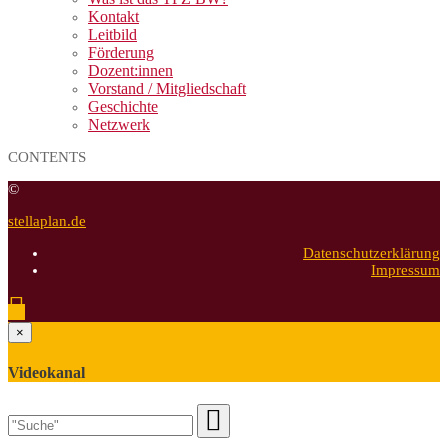
Kontakt
Leitbild
Förderung
Dozent:innen
Vorstand / Mitgliedschaft
Geschichte
Netzwerk
CONTENTS
©
stellaplan.de
Datenschutzerklärung
Impressum
×
Videokanal