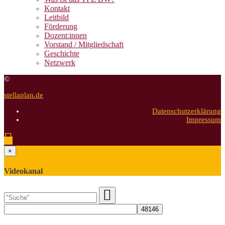
Kontakt
Leitbild
Förderung
Dozent:innen
Vorstand / Mitgliedschaft
Geschichte
Netzwerk
©
stellaplan.de
Datenschutzerklärung
Impressum
×
Videokanal