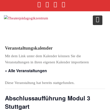
S
k
i
p
t
o
c
o
Veranstaltungskalender
n
t
Mit dem Link unter dem Kalender können Sie die
e
Veranstaltungen in ihren eigenen Kalender importieren
n
« Alle Veranstaltungen
t
Diese Veranstaltung hat bereits stattgefunden.
Abschlussaufführung Modul 3
Stuttgart