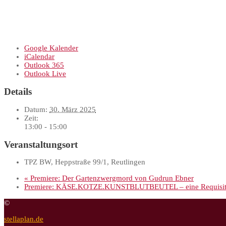
Google Kalender
iCalendar
Outlook 365
Outlook Live
Details
Datum:
30. März 2025
Zeit:
13:00 - 15:00
Veranstaltungsort
TPZ BW, Heppstraße 99/1, Reutlingen
«
Premiere: Der Gartenzwergmord von Gudrun Ebner
Premiere: KÄSE.KOTZE.KUNSTBLUTBEUTEL – eine Requisite
©
stellaplan.de