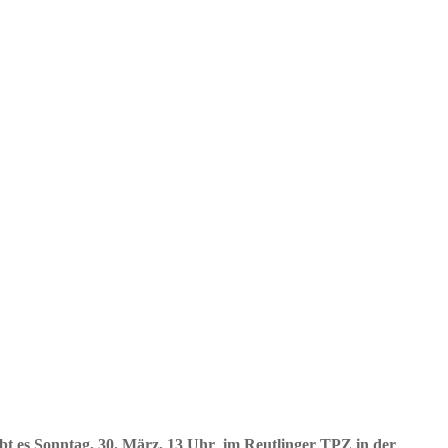
ibt es Sonntag, 30. März, 13 Uhr im Reutlinger TPZ in der