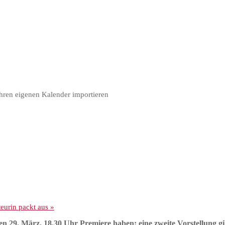
hren eigenen Kalender importieren
urin packt aus
»
en 29. März, 18.30 Uhr
Premiere haben; eine zweite Vorstellung g