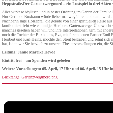
Heppstraße.
Der Gartenzwergmord – ein Lustspiel in drei Akte
Alles wirkt so idyllisch und in bester Ordnung im Garten der Fami
Nur Gerlinde Buxbaum würde lieber mal wegfahren und dann wird au
Nachbarin Inge Holzapfel, die gerade von einer spirituellen Reise 
konfrontiert sieht wie eh und je: Heriberts Gartenzwerge.
Überwacht w
manches gesehen haben will und ihre Interpretationen gern mit anderen
noch die Tochter der Buxbaums, Eva, mit ihrem neuen Partner Emil F
Heribert und Karl-Heinz, möchte den Streit begraben und sehnt sich
hat, laden wir Sie herzlich zu unseren Theatervorstellungen ein, die
Leitung: Janne Mareike Heyde
Eintritt frei – um Spenden wird gebeten
Weitere Vorstellungen: 05. April, 17 Uhr und 06. April, 15 Uhr
Blickfänge_Gartenzwergmord.png