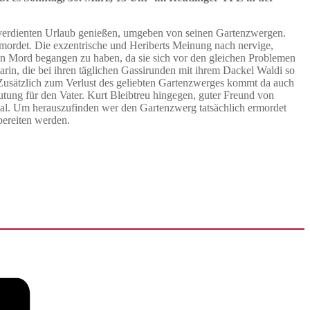
lverdienten Urlaub genießen, umgeben von seinen Gartenzwergen.
rmordet.
Die exzentrische und Heriberts Meinung nach nervige,
en Mord begangen zu haben, da sie sich vor den gleichen Problemen
in, die bei ihren täglichen Gassirunden mit ihrem Dackel Waldi so
Zusätzlich zum Verlust des geliebten Gartenzwerges kommt da auch
utung für den Vater.
Kurt Bleibtreu hingegen, guter Freund von
al.
Um herauszufinden wer den Gartenzwerg tatsächlich ermordet
bereiten werden.