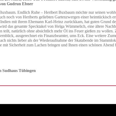
n von Gudrun Ebner
lie Buxbaum. Endlich Ruhe – Heribert Buxbaum möchte nur seinen woh
ch noch von Heriberts geliebten Gartenzwergen einer heimtückisch e
aus Indien mit ihrem Ehemann Karl-Heinz zurückkam, hat guten Grund d
ird das gesamte Specktakel von Helga Wümmelich, eine ältere Nachbar
 teilt, natürlich ohne absichtlich mehr Öl ins Feuer gießen zu wollen.
ernblick, ausgerechnet ein Finanzbeamter, ums Eck. Eine weitere Zum
 nach nichts lieber als der Wiederaufnahme der Skatabende im Stammlok
 Sie mit Sicherheit zum Lachen bringen und Ihnen einen schönen Abend 
 im Sudhaus Tübingen