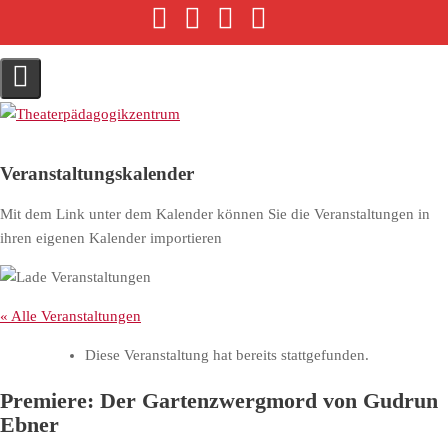
S
k
i
p
t
o
c
Veranstaltungskalender
o
n
Mit dem Link unter dem Kalender können Sie die Veranstaltungen in
t
ihren eigenen Kalender importieren
e
n
t
« Alle Veranstaltungen
Diese Veranstaltung hat bereits stattgefunden.
Premiere: Der Gartenzwergmord von Gudrun
Ebner