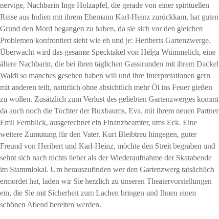
nervige, Nachbarin Inge Holzapfel, die gerade von einer spirituellen
Reise aus Indien mit ihrem Ehemann Karl-Heinz zurückkam, hat guten
Grund den Mord begangen zu haben, da sie sich vor den gleichen
Problemen konfrontiert sieht wie eh und je: Heriberts Gartenzwerge.
Überwacht wird das gesamte Specktakel von Helga Wümmelich, eine
ältere Nachbarin, die bei ihren täglichen Gassirunden mit ihrem Dackel
Waldi so manches gesehen haben will und ihre Interpretationen gern
mit anderen teilt, natürlich ohne absichtlich mehr Öl ins Feuer gießen
zu wollen.
Zusätzlich zum Verlust des geliebten Gartenzwerges kommt
da auch noch die Tochter der Buxbaums, Eva, mit ihrem neuen Partner
Emil Fernblick, ausgerechnet ein Finanzbeamter, ums Eck. Eine
weitere Zumutung für den Vater.
Kurt Bleibtreu hingegen, guter
Freund von Heribert und Karl-Heinz, möchte den Streit begraben und
sehnt sich nach nichts lieber als der Wiederaufnahme der Skatabende
im Stammlokal.
Um herauszufinden wer den Gartenzwerg tatsächlich
ermordet hat, laden wir Sie herzlich zu unseren Theatervorstellungen
ein, die Sie mit Sicherheit zum Lachen bringen und Ihnen einen
schönen Abend bereiten werden.