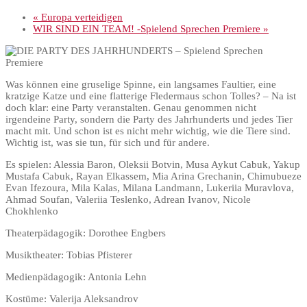
«
Europa verteidigen
WIR SIND EIN TEAM! -Spielend Sprechen Premiere
»
Was können eine gruselige Spinne, ein langsames Faultier, eine
kratzige Katze und eine flatterige Fledermaus schon Tolles? – Na ist
doch klar: eine Party veranstalten. Genau genommen nicht
irgendeine Party, sondern die Party des Jahrhunderts und jedes Tier
macht mit. Und schon ist es nicht mehr wichtig, wie die Tiere sind.
Wichtig ist, was sie tun, für sich und für andere.
Es spielen: Alessia Baron, Oleksii Botvin, Musa Aykut Cabuk, Yakup
Mustafa Cabuk, Rayan Elkassem, Mia Arina Grechanin, Chimubueze
Evan Ifezoura, Mila Kalas, Milana Landmann, Lukeriia Muravlova,
Ahmad Soufan, Valeriia Teslenko, Adrean Ivanov, Nicole
Chokhlenko
Theaterpädagogik: Dorothee Engbers
Musiktheater: Tobias Pfisterer
Medienpädagogik: Antonia Lehn
Kostüme: Valerija Aleksandrov