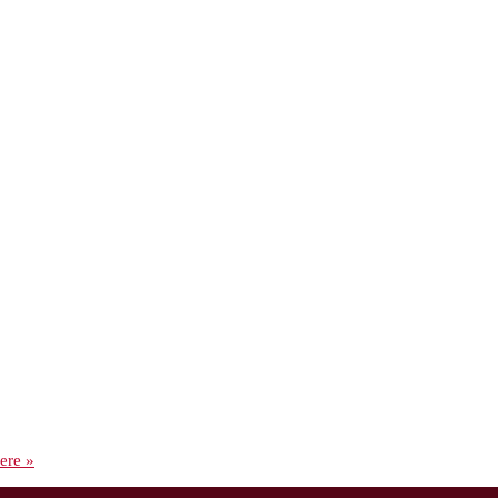
ere
»