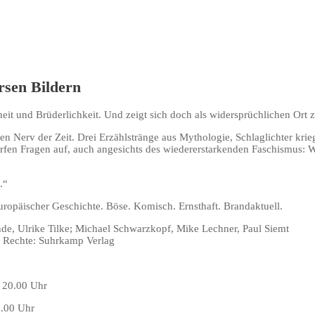
rsen Bildern
hheit und Brüderlichkeit. Und zeigt sich doch als widersprüchlichen Or
 den Nerv der Zeit. Drei Erzählstränge aus Mythologie, Schlaglichter k
rfen Fragen auf, auch angesichts des wiedererstarkenden Faschismus: W
.“
uropäischer Geschichte. Böse. Komisch. Ernsthaft. Brandaktuell.
nde, Ulrike Tilke; Michael Schwarzkopf, Mike Lechner, Paul Siemt
; Rechte: Suhrkamp Verlag
.00 Uhr
.00 Uhr