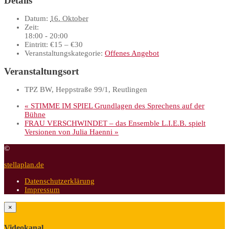
Details
Datum:
16. Oktober
Zeit:
18:00 - 20:00
Eintritt:
€15 – €30
Veranstaltungskategorie:
Offenes Angebot
Veranstaltungsort
TPZ BW, Heppstraße 99/1, Reutlingen
«
STIMME IM SPIEL Grundlagen des Sprechens auf der
Bühne
FRAU VERSCHWINDET – das Ensemble L.I.E.B. spielt
Versionen von Julia Haenni
»
©
stellaplan.de
Datenschutzerklärung
Impressum
×
Videokanal