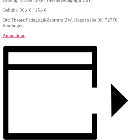
Leitung: Ulrike Tilke (Theaterpädagogin BuT)
Gebühr: 30,- € / 15,- €
Ort: TheaterPädagogikZentrum BW, Heppstraße 99, 72770
Reutlingen
Anmeldung