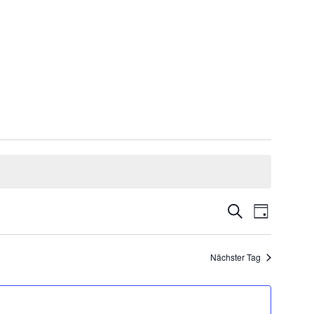
Veranstaltu
Suche
Tag
Ansichten-
Navigation
Nächster Tag