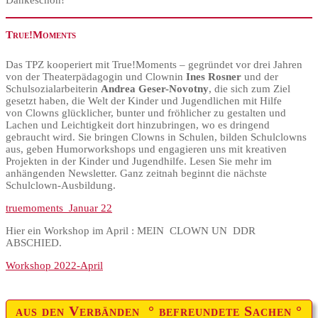
Dankeschön!
True!Moments
Das TPZ kooperiert mit True!Moments – gegründet vor drei Jahren
von der Theaterpädagogin und Clownin
Ines Rosner
und der
Schulsozialarbeiterin
Andrea Geser-Novotny
, die sich zum Ziel
gesetzt haben, die Welt der Kinder und Jugendlichen mit Hilfe
von Clowns glücklicher, bunter und fröhlicher zu gestalten und
Lachen und Leichtigkeit dort hinzubringen, wo es dringend
gebraucht wird. Sie bringen Clowns in Schulen, bilden Schulclowns
aus, geben Humorworkshops und engagieren uns mit kreativen
Projekten in der Kinder und Jugendhilfe. Lesen Sie mehr im
anhängenden Newsletter. Ganz zeitnah beginnt die nächste
Schulclown-Ausbildung.
truemoments_Januar 22
Hier ein Workshop im April : MEIN CLOWN UN DDR
ABSCHIED.
Workshop 2022-April
aus den Verbänden ° befreundete Sachen °