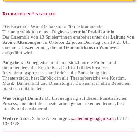
Regieassistent*in gesucht
Das Ensemble WannDelbar sucht für die kommende
Theaterproduktion eine/n
Regieassistent:in/ Praktikant:in.
Das Ensemble von 13 Spieler*innen erarbeitet unter der
Leitung von
Sabine Altenburger
bis Oktober 22 jeden Dienstag von 19-21 Uhr
eine neue Inszenierung
,
die im
Gemeindehaus in Wannweil
aufgeführt wird.
Aufgaben:
Du begleitest und unterstützt unsere Proben und
dokumentierst die Ergebnisse. Du bist Teil des kreativen
Inszenierungsprozesses und erlebst die Entstehung eines
Theaterstücks, hast Einblick in alle Theaterbereiche wie Kostüm,
Musik, Bühnenbild und Dramaturgie. Du kannst in allen Bereichen
praktisch mitarbeiten.
Was bringst Du mit?
Du bist neugierig auf diesen künstlerischen
Prozess, möchtest die Theaterarbeit genauer kennen lernen, bist
kreativ und ausdauernd.
Weitere Infos:
Sabine Altenburger:
s.altenburger@gmx.de
; 07121
1363778