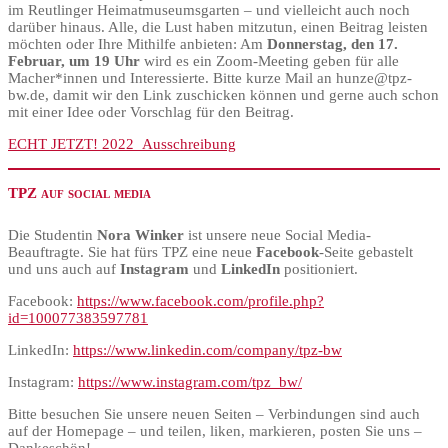
im Reutlinger Heimatmuseumsgarten – und vielleicht auch noch
darüber hinaus. Alle, die Lust haben mitzutun, einen Beitrag leisten
möchten oder Ihre Mithilfe anbieten: Am
Donnerstag, den 17.
Februar, um 19 Uhr
wird es ein Zoom-Meeting geben für alle
Macher*innen und Interessierte. Bitte kurze Mail an hunze@tpz-
bw.de, damit wir den Link zuschicken können und gerne auch schon
mit einer Idee oder Vorschlag für den Beitrag.
ECHT JETZT! 2022_Ausschreibung
TPZ auf social media
Die Studentin
Nora Winker
ist unsere neue Social Media-
Beauftragte. Sie hat fürs TPZ eine neue
Facebook
-Seite gebastelt
und uns auch auf
Instagram
und
LinkedIn
positioniert.
Facebook:
https://www.facebook.com/profile.php?
id=100077383597781
LinkedIn:
https://www.linkedin.com/company/tpz-bw
Instagram:
https://www.instagram.com/tpz_bw/
Bitte besuchen Sie unsere neuen Seiten – Verbindungen sind auch
auf der Homepage – und teilen, liken, markieren, posten Sie uns –