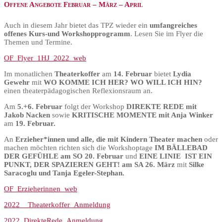
Offene Angebote Februar – März – April
Auch in diesem Jahr bietet das TPZ wieder ein
umfangreiches
offenes Kurs-und Workshopprogramm
. Lesen Sie im Flyer die
Themen und Termine.
OF_Flyer_1HJ_2022_web
Im monatlichen
Theaterkoffer
am
14. Februar
bietet
Lydia
Gewehr
mit
WO KOMME ICH HER? WO WILL ICH HIN?
einen theaterpädagogischen Reflexionsraum an.
Am
5.+6. Februar
folgt der Workshop
DIREKTE REDE mit
Jakob Nacken
sowie
KRITISCHE MOMENTE mit Anja Winker
am
19. Februar.
An
Erzieher*innen und alle, die mit Kindern Theater machen
oder
machen möchten richten sich die Workshoptage
IM BÄLLEBAD
DER GEFÜHLE am SO 20. Februar
und
EINE LINIE IST EIN
PUNKT, DER SPAZIEREN GEHT! am SA 26. März
mit
Silke
Saracoglu und Tanja Egeler-Stephan.
OF_Erzieherinnen_web
2022__Theaterkoffer_Anmeldung
2022_DirekteRede_Anmeldung