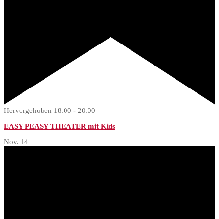
Hervorgehoben
18:00
-
20:00
EASY PEASY THEATER mit Kids
Nov.
14