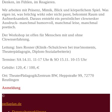
Denken, im Fühlen, im Reagieren.
Wir arbeiten mit Präsenz, Mimik, Blick und körperlichem Spiel. Was
eigen ist, was brüchig wirkt oder nicht passt, bekommt Raum und
Aufmerksamkeit. Daraus entsteht ein persönlicher clownesker
Ausdruck- manchmal humorvoll, manchmal leise, manchmal
poetisch.
Der Workshop ist offen für Menschen mit und ohne
Clownserfahrung.
Leitung: Ines Rosner (Klinik-/Schulclown bei true!moments,
Theaterpädagogin, Diplom-Sozialarbeiterin)
Termine: SA 14.11. 11-17 Uhr & SO 15.11. 10-15 Uhr
Gebühr: 120,-€ / 100,-€
Ort: TheaterPädagogikZentrum BW, Heppstraße 99, 72770
Reutlingen
Anmeldung
©
stellaplan.de
Datenschutzerklärung