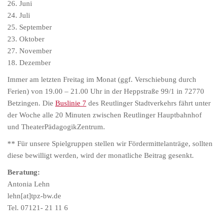
26. Juni
24. Juli
25. September
23. Oktober
27. November
18. Dezember
Immer am letzten Freitag im Monat (ggf. Verschiebung durch
Ferien) von 19.00 – 21.00 Uhr in der Heppstraße 99/1 in 72770
Betzingen. Die
Buslinie 7
des Reutlinger Stadtverkehrs fährt unter
der Woche alle 20 Minuten zwischen Reutlinger Hauptbahnhof
und TheaterPädagogikZentrum.
** Für unsere Spielgruppen stellen wir Fördermittelanträge, sollten
diese bewilligt werden, wird der monatliche Beitrag gesenkt.
Beratung:
Antonia Lehn
lehn[at]tpz-bw.de
Tel. 07121- 21 11 6