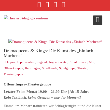
S
k
i
p
t
o
c
o
Dramaqueens & Kings: Die Kunst des „Einfach
n
Machens“
t
,
,
,
,
,
,
e
Impro
Improvisation
Jugend
Jugendtheater
Komfortzone
Mut
n
,
,
,
,
,
Offene Gruppe
Reutlingen
Spielfreude
Spielgruppe
Theater
t
Theatergruppe
Offene Impro-Theatergruppe
Letzter Fr im Monat 19.00 – 21.00 Uhr | Ab 15 Jahre
Kein Textbuch, keine Grenzen – nur der Moment!
Einmal im Monat* trainieren wir Schlagfertigkeit und die Kunst