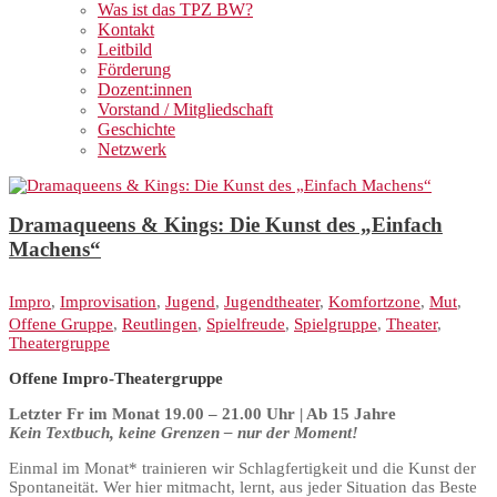
Was ist das TPZ BW?
Kontakt
Leitbild
Förderung
Dozent:innen
Vorstand / Mitgliedschaft
Geschichte
Netzwerk
Dramaqueens & Kings: Die Kunst des „Einfach
Machens“
Impro
,
Improvisation
,
Jugend
,
Jugendtheater
,
Komfortzone
,
Mut
,
Offene Gruppe
,
Reutlingen
,
Spielfreude
,
Spielgruppe
,
Theater
,
Theatergruppe
Offene Impro-Theatergruppe
Letzter Fr im Monat 19.00 – 21.00 Uhr | Ab 15 Jahre
Kein Textbuch, keine Grenzen – nur der Moment!
Einmal im Monat* trainieren wir Schlagfertigkeit und die Kunst der
Spontaneität. Wer hier mitmacht, lernt, aus jeder Situation das Beste