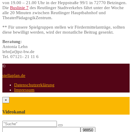
von 19.00 – 21.00 Uhr in der Heppstraße 99/1 in 72770 Betzingen.
Die
Buslinie 7
des Reutlinger Stadtverkehrs fährt unter der Woche
alle 20 Minuten zwischen Reutlinger Hauptbahnhof und
TheaterPädagogikZentrum.
** Für unsere Spielgruppen stellen wir Fördermittelanträge, sollten
diese bewilligt werden, wird der monatliche Beitrag gesenkt.
Beratung:
Antonia Lehn
lehn[at]tpz-bw.de
Tel. 07121- 21 11 6
©
stellaplan.de
Datenschutzerklärung
Impressum
×
Videokanal