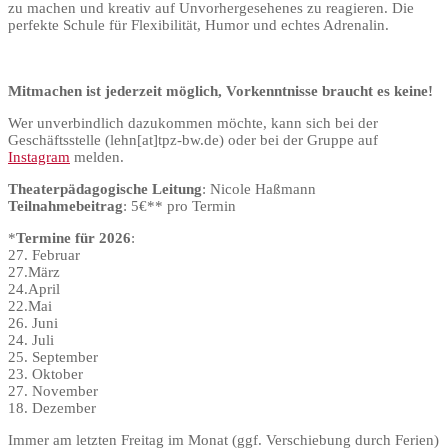
zu machen und kreativ auf Unvorhergesehenes zu reagieren. Die
perfekte Schule für Flexibilität, Humor und echtes Adrenalin.
Mitmachen ist jederzeit möglich, Vorkenntnisse braucht es keine!
Wer unverbindlich dazukommen möchte, kann sich bei der
Geschäftsstelle (lehn[at]tpz-bw.de) oder bei der Gruppe auf
Instagram
melden.
Theaterpädagogische Leitung
: Nicole Haßmann
Teilnahmebeitrag
: 5€** pro Termin
*
Termine für 2026
:
27. Februar
27.März
24.April
22.Mai
26. Juni
24. Juli
25. September
23. Oktober
27. November
18. Dezember
Immer am letzten Freitag im Monat (ggf. Verschiebung durch Ferien)