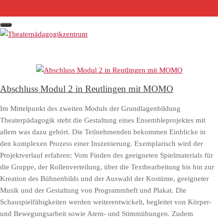
S
k
i
p
t
o
c
o
Abschluss Modul 2 in Reutlingen mit MOMO
n
Im Mittelpunkt des zweiten Moduls der Grundlagenbildung
t
Theaterpädagogik steht die Gestaltung eines Ensembleprojektes mit
e
allem was dazu gehört. Die Teilnehmenden bekommen Einblicke in
n
den komplexen Prozess einer Inszenierung. Exemplarisch wird der
t
Projektverlauf erfahren: Vom Finden des geeigneten Spielmaterials für
die Gruppe, der Rollenverteilung, über die Textbearbeitung bis hin zur
Kreation des Bühnenbilds und der Auswahl der Kostüme, geeigneter
Musik und der Gestaltung von Programmheft und Plakat. Die
Schauspielfähigkeiten werden weiterentwickelt, begleitet von Körper-
und Bewegungsarbeit sowie Atem- und Stimmübungen. Zudem