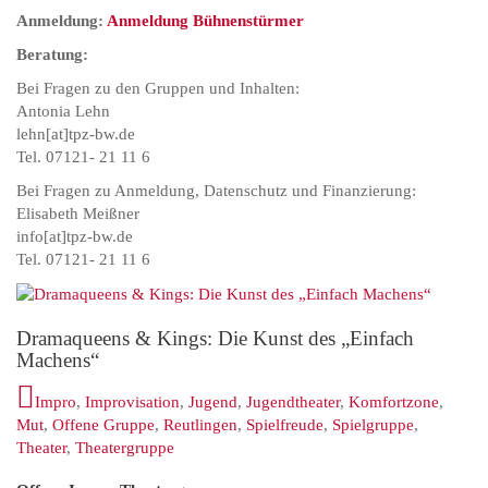
Anmeldung:
Anmeldung Bühnenstürmer
Beratung:
Bei Fragen zu den Gruppen und Inhalten:
Antonia Lehn
lehn[at]tpz-bw.de
Tel. 07121- 21 11 6
Bei Fragen zu Anmeldung, Datenschutz und Finanzierung:
Elisabeth Meißner
info[at]tpz-bw.de
Tel. 07121- 21 11 6
Dramaqueens & Kings: Die Kunst des „Einfach
Machens“
Impro
,
Improvisation
,
Jugend
,
Jugendtheater
,
Komfortzone
,
Mut
,
Offene Gruppe
,
Reutlingen
,
Spielfreude
,
Spielgruppe
,
Theater
,
Theatergruppe