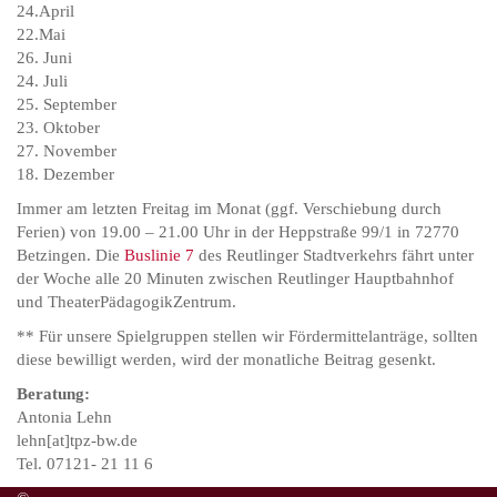
24.April
22.Mai
26. Juni
24. Juli
25. September
23. Oktober
27. November
18. Dezember
Immer am letzten Freitag im Monat (ggf. Verschiebung durch
Ferien) von 19.00 – 21.00 Uhr in der Heppstraße 99/1 in 72770
Betzingen. Die
Buslinie 7
des Reutlinger Stadtverkehrs fährt unter
der Woche alle 20 Minuten zwischen Reutlinger Hauptbahnhof
und TheaterPädagogikZentrum.
** Für unsere Spielgruppen stellen wir Fördermittelanträge, sollten
diese bewilligt werden, wird der monatliche Beitrag gesenkt.
Beratung:
Antonia Lehn
lehn[at]tpz-bw.de
Tel. 07121- 21 11 6