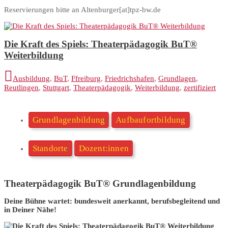
Reservierungen bitte an Altenburger[at]tpz-bw.de
Die Kraft des Spiels: Theaterpädagogik BuT®
Weiterbildung
Ausbildung
,
BuT
,
Ffreiburg
,
Friedrichshafen
,
Grundlagen
,
Reutlingen
,
Stuttgart
,
Theaterpädagogik
,
Weiterbildung
,
zertifiziert
Grundlagenbildung
Aufbaufortbildung
Standorte
Dozent:innen
Theaterpädagogik BuT® Grundlagenbildung
Deine Bühne wartet: bundesweit anerkannt, berufsbegleitend und
in Deiner Nähe!