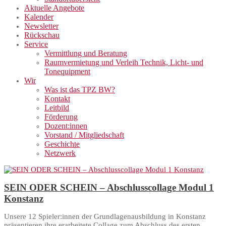
Aktuelle Angebote
Kalender
Newsletter
Rückschau
Service
Vermittlung und Beratung
Raumvermietung und Verleih Technik, Licht- und
Tonequipment
Wir
Was ist das TPZ BW?
Kontakt
Leitbild
Förderung
Dozent:innen
Vorstand / Mitgliedschaft
Geschichte
Netzwerk
SEIN ODER SCHEIN – Abschlusscollage Modul 1
Konstanz
Unsere 12 Spieler:innen der Grundlagenausbildung in Konstanz
präsentieren ihre erarbeitete Collage zum Abschluss des ersten