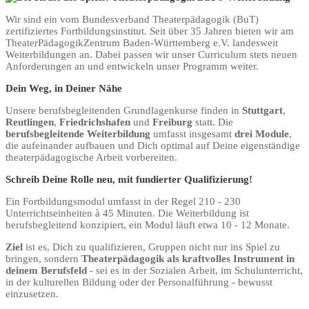
Wir sind ein vom Bundesverband Theaterpädagogik (BuT)
zertifiziertes Fortbildungsinstitut. Seit über 35 Jahren bieten wir am
TheaterPädagogikZentrum Baden-Württemberg e.V. landesweit
Weiterbildungen an. Dabei passen wir unser Curriculum stets neuen
Anforderungen an und entwickeln unser Programm weiter.
Dein Weg, in Deiner Nähe
Unsere berufsbegleitenden Grundlagenkurse finden in
Stuttgart
,
Reutlingen
,
Friedrichshafen
und
Freiburg
statt. Die
berufsbegleitende Weiterbildung
umfasst insgesamt
drei Module
,
die aufeinander aufbauen und Dich optimal auf Deine eigenständige
theaterpädagogische Arbeit vorbereiten.
Schreib Deine Rolle neu, mit fundierter Qualifizierung!
Ein Fortbildungsmodul umfasst in der Regel 210 - 230
Unterrichtseinheiten à 45 Minuten. Die Weiterbildung ist
berufsbegleitend konzipiert, ein Modul läuft etwa 10 - 12 Monate.
Ziel
ist es, Dich zu qualifizieren, Gruppen nicht nur ins Spiel zu
bringen, sondern
Theaterpädagogik als kraftvolles Instrument in
deinem Berufsfeld
- sei es in der Sozialen Arbeit, im Schulunterricht,
in der kulturellen Bildung oder der Personalführung - bewusst
einzusetzen.